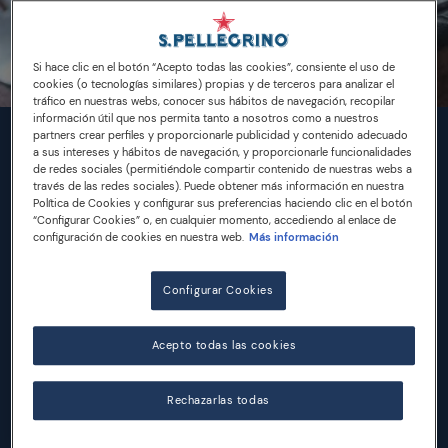
Si hace clic en el botón “Acepto todas las cookies”, consiente el uso de
cookies (o tecnologías similares) propias y de terceros para analizar el
tráfico en nuestras webs, conocer sus hábitos de navegación, recopilar
información útil que nos permita tanto a nosotros como a nuestros
partners crear perfiles y proporcionarle publicidad y contenido adecuado
INGREDIENTES
a sus intereses y hábitos de navegación, y proporcionarle funcionalidades
de redes sociales (permitiéndole compartir contenido de nuestras webs a
través de las redes sociales). Puede obtener más información en nuestra
Política de Cookies y configurar sus preferencias haciendo clic en el botón
400 g de hoja de pasta fresca
“Configurar Cookies” o, en cualquier momento, accediendo al enlace de
configuración de cookies en nuestra web.
Más información
200 g de ricotta
100 g de queso Provola ahumado, rallado
20 g de Parmigiano, rallado
Configurar Cookies
150 g de setas, picadas finas
2-3 ramitas de mejorana fresca, separadas las
Acepto todas las cookies
hojitas y picadas finas
aceite vegetal para freír
Rechazarlas todas
sal