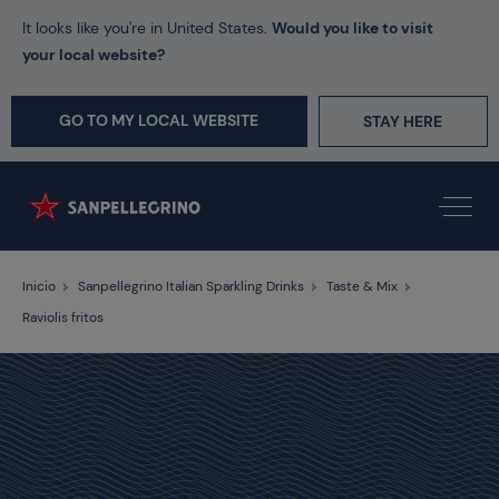
It looks like you're in United States.
Would you like to visit
your local website?
GO TO MY LOCAL WEBSITE
STAY HERE
Inicio
Sanpellegrino Italian Sparkling Drinks
Taste & Mix
Raviolis fritos