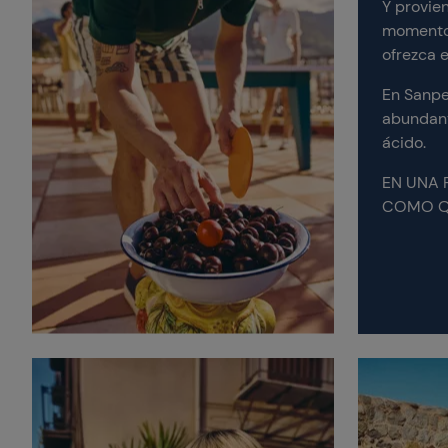
Y provie
momento,
ofrezca e
En Sanpe
abundante
ácido.
EN UNA 
COMO Q