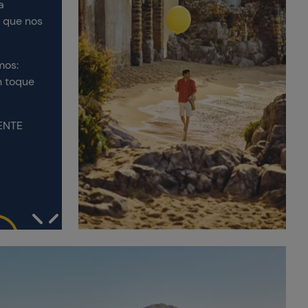
a
o que nos
mos:
n toque
ENTE