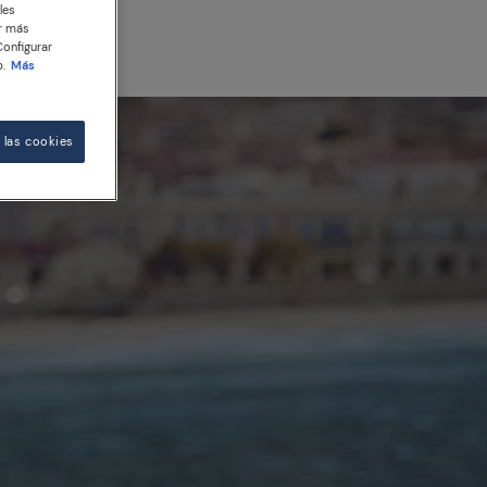
les
er más
Configurar
.
Más
 las cookies