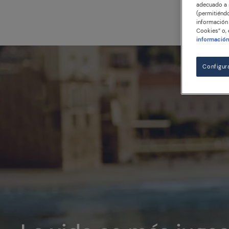
adecuado a s
(permitiéndo
información 
Cookies” o, 
informació
Configur