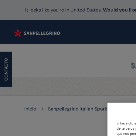
It looks like you're in United States.
Would you like
CONTACTO
Inicio
Sanpellegrino Italian Sparkling Drinks
Si hace clic
de terceros 
Man
que nos perm