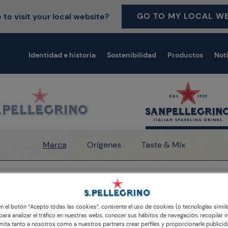
GO TO MY LOCAL WE
 to visit your local website?
Identidad e historia
Sostenibilidad
Productos
Not
Marca
Orígenes
Taste & Mix
Sanpellegrino Italian Sparkling Drinks, la vida brilla bajo el 
 en el botón “Acepto todas las cookies”, consiente el uso de cookies (o tecnologías simil
para analizar el tráfico en nuestras webs, conocer sus hábitos de navegación, recopilar i
ifiesto de Italian Spark
ita tanto a nosotros como a nuestros partners crear perfiles y proporcionarle publici