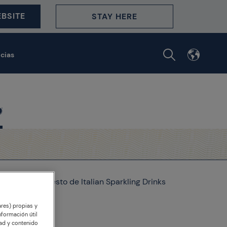
BSITE
STAY HERE
icias
sol
Manifiesto de Italian Sparkling Drinks
ares) propias y
nformación útil
ling
dad y contenido