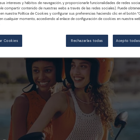
us intereses y hábitos de navegación, y proporcionarle funcionalidades de redes socia
le compartir contenido de nuestras webs a través de las redes sociales). Puede obten
Drinks
en nuestra Política de Cookies y configurar sus preferencias haciendo clic en el botón “
en cualquier momento, accediendo al enlace de configuración de cookies en nuestra web
n
ar Cookies
Rechazarlas todas
Acepto todas