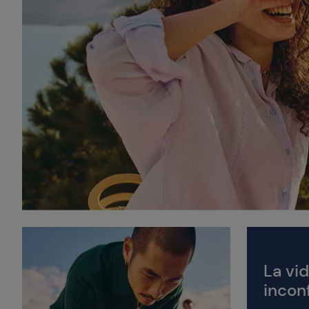
La vid
incon