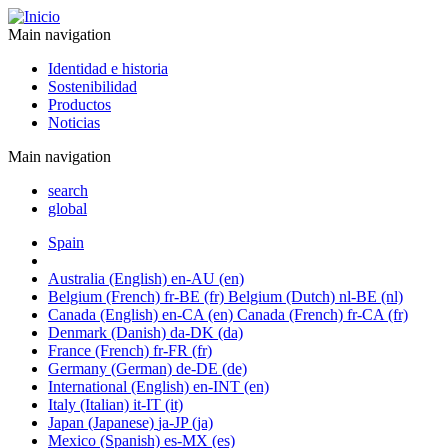
Main navigation
Identidad e historia
Sostenibilidad
Productos
Noticias
Main navigation
search
global
Spain
Australia
(English)
en-AU
(en)
Belgium
(French)
fr-BE
(fr)
Belgium
(Dutch)
nl-BE
(nl)
Canada
(English)
en-CA
(en)
Canada
(French)
fr-CA
(fr)
Denmark
(Danish)
da-DK
(da)
France
(French)
fr-FR
(fr)
Germany
(German)
de-DE
(de)
International
(English)
en-INT
(en)
Italy
(Italian)
it-IT
(it)
Japan
(Japanese)
ja-JP
(ja)
Mexico
(Spanish)
es-MX
(es)