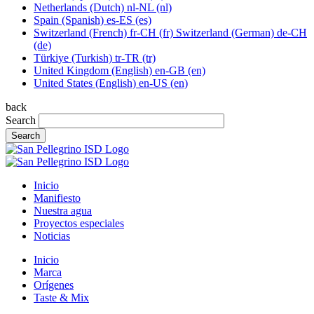
Netherlands
(Dutch)
nl-NL
(nl)
Spain
(Spanish)
es-ES
(es)
Switzerland
(French)
fr-CH
(fr)
Switzerland
(German)
de-CH
(de)
Türkiye
(Turkish)
tr-TR
(tr)
United Kingdom
(English)
en-GB
(en)
United States
(English)
en-US
(en)
back
Search
Search
Inicio
Manifiesto
Nuestra agua
Proyectos especiales
Noticias
Inicio
Marca
Orígenes
Taste & Mix