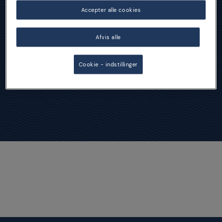
Accepter alle cookies
Lemonade Cocktails
Afvis alle
Cookie - indstillinger