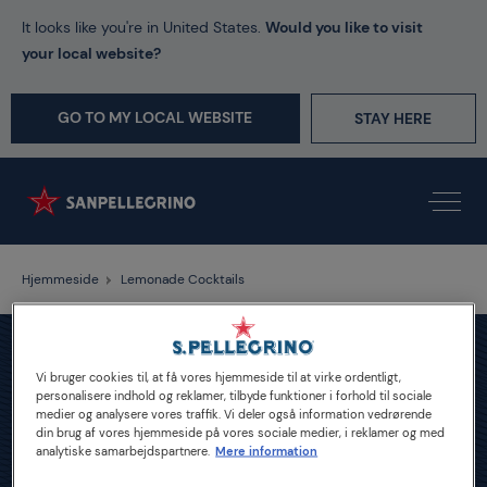
It looks like you're in United States.
Would you like to visit
your local website?
GO TO MY LOCAL WEBSITE
STAY HERE
Hjemmeside
Lemonade Cocktails
Vi bruger cookies til, at få vores hjemmeside til at virke ordentligt,
personalisere indhold og reklamer, tilbyde funktioner i forhold til sociale
medier og analysere vores traffik. Vi deler også information vedrørende
din brug af vores hjemmeside på vores sociale medier, i reklamer og med
analytiske samarbejdspartnere.
Mere information