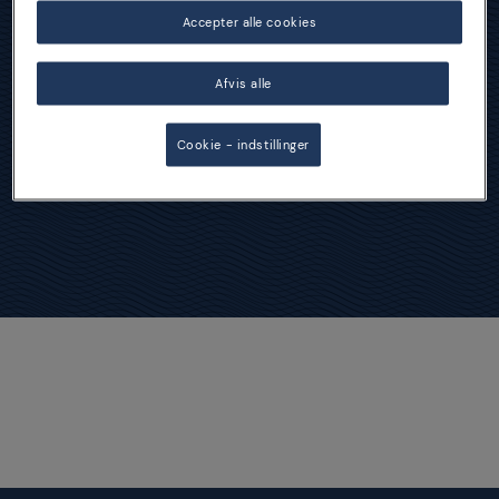
Accepter alle cookies
Fried Food
Afvis alle
Cookie - indstillinger