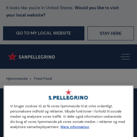
It looks like you're in United States.
Would you like to visit
your local website?
GO TO MY LOCAL WEBSITE
STAY HERE
Hjemmeside
Fried Food
Vi bruger cookies til, at få vores hjemmeside til at virke ordentligt,
personalisere indhold og reklamer, tilbyde funktioner i forhold til sociale
medier og analysere vores traffik. Vi deler også information vedrørende
din brug af vores hjemmeside på vores sociale medier, i reklamer og med
analytiske samarbejdspartnere.
Mere information