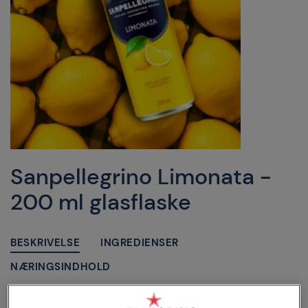
Sanpellegrino Limonata -
200 ml glasflaske
BESKRIVELSE
INGREDIENSER
NÆRINGSINDHOLD
Sanpellegrino Limonata er den autentiske, helt naturlige