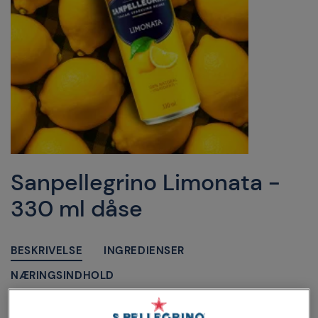
Sanpellegrino Limonata -
330 ml dåse
BESKRIVELSE
INGREDIENSER
NÆRINGSINDHOLD
Sanpellegrino Limonata er den autentiske, helt naturlige