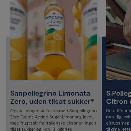
Sanpellegrino Limonata
S.Pelle
Zero, uden tilsat sukker*
Citron 
t
Oplev smagen af Italien med Sanpellegrino
De raffinere
Zero Grams Added Sugar Limonata, lavet
naturligt min
med frugtsaft fra italienske citroner, ingen
citrussmag 
tilsat sukker og kun 13 kalorier.
til dine lett