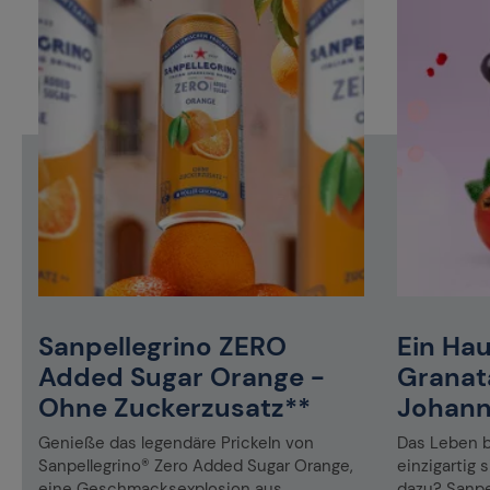
Sanpellegrino ZERO
Ein Ha
Added Sugar Orange -
Granat
Ohne Zuckerzusatz**
Johann
Genieße das legendäre Prickeln von
Das Leben 
u
Sanpellegrino® Zero Added Sugar Orange,
einzigartig
eine Geschmacksexplosion aus
dazu? Sanpe