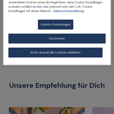
perfekten Abschluss sorgen Granatapfel, schwarze
verwendeten Cookies sowie die Möglichkeit, deine Cookie-Einstellungen
zu ändern, erhältst du
hier
oder jederzeit unter dem Link "Cookie-
Pfefferkörner und frische Minze.
Einstellungen" auf dieser Website.
Datenschutzerklärung
Die
330-ml-Dose
eignet sich perfekt zum Mitnehmen,
um gemeinsam mit Freunden in Erinnerungen an den
Cookie-Einstellungen
Sommer zu schwelgen.
Zustimmen
330 ml Dose
Nicht essentielle Cookies ablehnen
Unsere Empfehlung für Dich