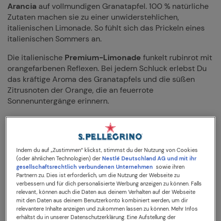
Arancia
auf vollmundigen Granatapfel. 100 % natürliche
Zutaten machen sie zu einer unwiderstehlichen,
italienischen Limonade. So fühlt sich das Prickeln eines
italienischen Sommers an.
Die italienische
Premium-Limonade
funkelt rubinrot mit
orangefarbenen Reflexen. Bei jedem Schluck erlebst Du
das kräftige Aroma des Granatapfels und die süßen
Zitrusnoten der Orange, die an feuerrote
Sonnenuntergänge erinnern.
Sanpellegrino Melograno & Arancia
wird aus dem Saft
sonnengereifter Orangen und Granatäpfel aus Italien
hergestellt. So erhält die einzigartige Limonade ihren
Indem du auf „Zustimmen“ klickst, stimmst du der Nutzung von Cookies
ausgewogenen Geschmack. Feinperlige Kohlensäure
(oder ähnlichen Technologien) der
Nestlé Deutschland AG und mit ihr
sorgt für die perfekte Frische. Der angenehm herbe
gesellschaftsrechtlich verbundenen Unternehmen
sowie ihren
Geschmack wird durch die richtige Menge an Süße
Partnern zu. Dies ist erforderlich, um die Nutzung der Webseite zu
ausbalanciert.
verbessern und für dich personalisierte Werbung anzeigen zu können. Falls
relevant, können auch die Daten aus deinem Verhalten auf der Webseite
mit den Daten aus deinem Benutzerkonto kombiniert werden, um dir
Sanpellegrino Melograno & Arancia
wird am besten
relevantere Inhalte anzeigen und zukommen lassen zu können. Mehr Infos
kühl bei einer
Temperatur von 6–8 °C
serviert. Für den
erhältst du in unserer Datenschutzerklärung. Eine Aufstellung der