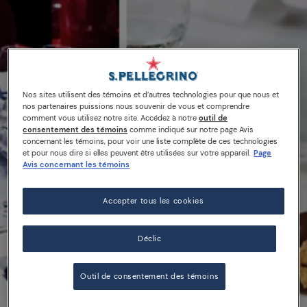
Nos sites utilisent des témoins et d’autres technologies pour que nous et
nos partenaires puissions nous souvenir de vous et comprendre
comment vous utilisez notre site. Accédez à notre
outil de
consentement des témoins
comme indiqué sur notre page Avis
concernant les témoins, pour voir une liste complète de ces technologies
et pour nous dire si elles peuvent être utilisées sur votre appareil.
Page
Avis concernant les témoins
Accepter tous les cookies
01/12/15
Déclic
La bouteille Vogue Italia
édition spéciale
Outil de consentement des témoins
présentée à la Fashion