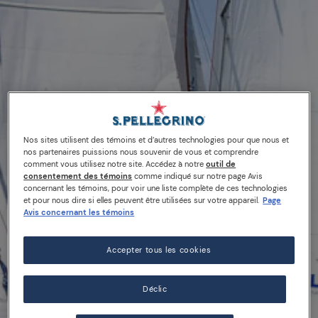
Nos sites utilisent des témoins et d’autres technologies pour que nous et
nos partenaires puissions nous souvenir de vous et comprendre
comment vous utilisez notre site. Accédez à notre
outil de
consentement des témoins
comme indiqué sur notre page Avis
concernant les témoins, pour voir une liste complète de ces technologies
et pour nous dire si elles peuvent être utilisées sur votre appareil.
Page
Avis concernant les témoins
Accepter tous les cookies
Déclic
20/06/14