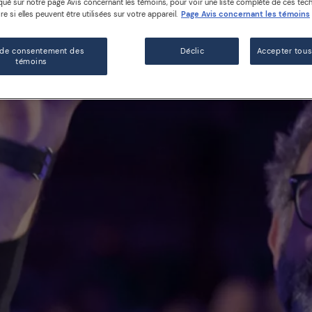
é sur notre page Avis concernant les témoins, pour voir une liste complète de ces tech
e si elles peuvent être utilisées sur votre appareil.
Page Avis concernant les témoins
 de consentement des
Déclic
Accepter tous
témoins