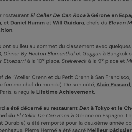
r restaurant
El Celler De Can Roca
à Gérone en Espag
, et
Daniel Humm
et
Will Guidara
, chefs du
Eleven M
ition
.
 ont eu lieu au sommet du classement avec quelques 
M
,
Dinner By Heston Blumenthal
et
Gaggan
à Bangkok so
e
e
 Etxebarri
à la 10
place,
Steirereck
à la 9
place et
Mi
ef de l’Atelier Crenn et du Petit Crenn à San Francisco,
re femme chef du monde). De son côté,
Alain Passard
Paris, a reçu le
Lifetime Achievement.
d a été décerné au restaurant
Den
à Tokyo et le
Ch
hef du
El Celler De Can Roca
à Gérone en Espagne. Le
t Durable) a été remporté pour la deuxième année co
enhague. Pierre Hermé a été sacré
Meilleur pâtissi