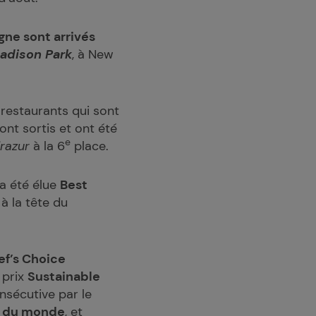
ne sont arrivés
adison Park
, à New
restaurants qui sont
nt sortis et ont été
e
razur
à la 6
place.
 a été élue
Best
, à la tête du
ef’s Choice
 prix
Sustainable
nsécutive par le
er du monde
, et