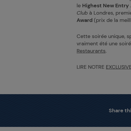
le
Highest New Entry
Club
à Londres, premie
Award
(prix de la mei
Cette soirée unique, 
vraiment été une soiré
Restaurants
.
LIRE NOTRE
EXCLUSIV
Share thi