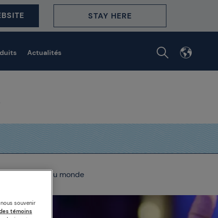
BSITE
STAY HERE
duits
Actualités
eur restaurant du monde
s nous souvenir
des témoins