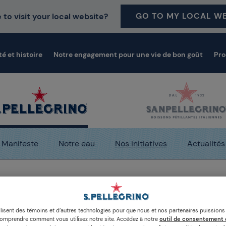
GO TO MY LOCAL WE
 to visit your local website?
té et histoire
Notre engagement pour une vie de bon goût
Pro
Manifeste
Notre eau
Nos initiatives
Actualités
dias de Sanpellegrino
L’Osteria Francescana est le meill
ilisent des témoins et d’autres technologies pour que nous et nos partenaires puission
comprendre comment vous utilisez notre site. Accédez à notre
outil de consentement 