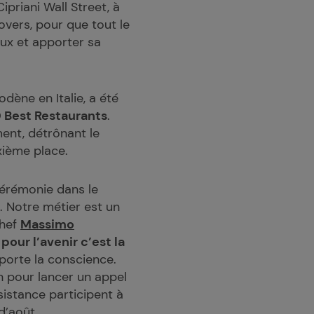
Cipriani Wall Street, à
overs, pour que tout le
ux et apporter sa
dène en Italie, a été
 Best Restaurants
.
ment, détrônant le
xième place.
cérémonie dans le
e. Notre métier est un
chef
Massimo
pour l’avenir c’est la
porte la conscience.
on pour lancer un appel
sistance participent à
d’août.