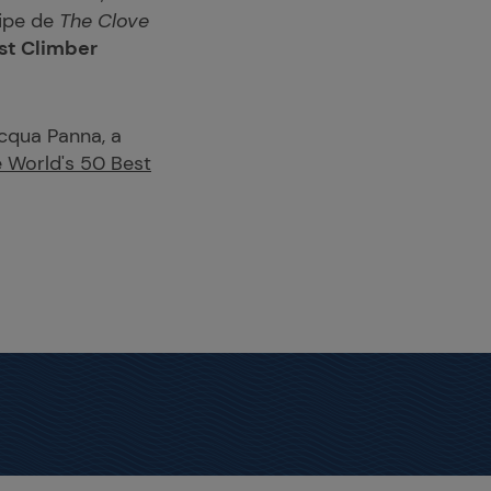
uipe de
The Clove
st Climber
cqua Panna, a
he World's 50 Best