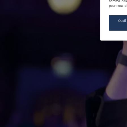
comme indiqu
pour nous dir
Outil