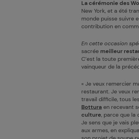
La cérémonie des Wor
New York, et a été tra
monde puisse suivre e
contribution en commen
En cette occasion spéc
sacrée
meilleur rest
C’est la toute première
vainqueur de la précé
« Je veux remercier m
restaurant. Je veux rem
travail difficile, tous 
Bottura
en recevant s
culture
, parce que la
Je sens que je vais ple
aux armes, en expliqua
son projet de soupe po