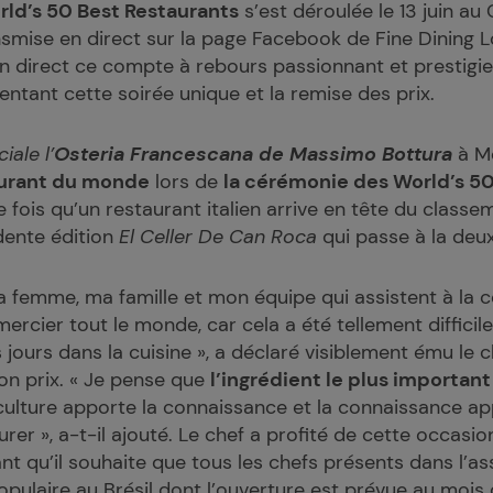
ld’s 50 Best Restaurants
s’est déroulée le 13 juin au 
nsmise en direct sur la page Facebook de Fine Dining L
n direct ce compte à rebours passionnant et prestigie
tant cette soirée unique et la remise des prix.
iale l’
Osteria Francescana de Massimo Bottura
à Mo
aurant du monde
lors de
la cérémonie des
World’s 50
 fois qu’un restaurant italien arrive en tête du classe
dente édition
El Celler De Can Roca
qui passe à la deu
a femme, ma famille et mon équipe qui assistent à la 
ercier tout le monde, car cela a été tellement difficil
les jours dans la cuisine », a déclaré visiblement ému le 
on prix. « Je pense que
l’ingrédient le plus important 
 culture apporte la connaissance et la connaissance ap
urer », a-t-il ajouté. Le chef a profité de cette occasi
nt qu’il souhaite que tous les chefs présents dans l’as
pulaire au Brésil dont l’ouverture est prévue au mois 