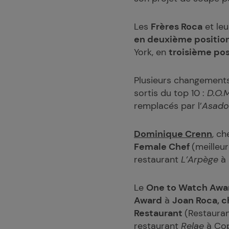
Les
Frères Roca
et leu
en
deuxième position
York, en
troisième pos
Plusieurs changements
sortis du top 10 :
D.O.
remplacés par l’
Asador
Dominique Crenn
, ch
Female Chef
(meilleu
restaurant
L’Arpège
à 
Le
One to Watch Awar
Award
à
Joan Roca, c
Restaurant
(Restauran
restaurant
Relae
à Cop