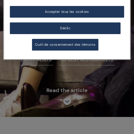
Le #50BestTalks au
Accepter tous les cookies
World’s 50 Best
Restaurants 2017
Déclic
Outil de consentement des témoins
ÉVÉNEMENTS
50 BEST RESTAURANTS
Read the article