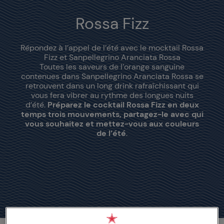
Rossa Fizz
Répondez à l’appel de l’été avec le mocktail Rossa
Fizz et Sanpellegrino Aranciata Rossa
Toutes les saveurs de l’orange sanguine
contenues dans Sanpellegrino Aranciata Rossa se
retrouvent dans un long drink rafraîchissant qui
vous fera vibrer au rythme des longues nuits
d’été.
Préparez le cocktail
Rossa Fizz
en deux
temps trois mouvements, partagez-le avec qui
vous souhaitez et mettez-vous aux couleurs
de l’été
.