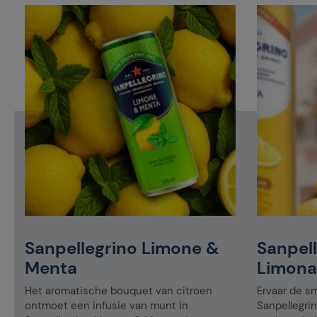
Sanpellegrino Limone &
Sanpell
Menta
Limona
Het aromatische bouquet van citroen
Ervaar de sm
ontmoet een infusie van munt in
Sanpellegri