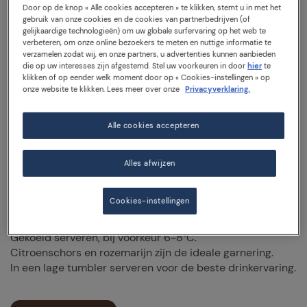
tonic water met speciaal geselecteerde eikenextracten.
Door op de knop « Alle cookies accepteren » te klikken, stemt u in met het
gebruik van onze cookies en de cookies van partnerbedrijven (of
Het eikenextract geeft met zijn aangename eerste
gelijkaardige technologieën) om uw globale surfervaring op het web te
bittere noot een verrassend nieuwe smaak die nooit
verbeteren, om onze online bezoekers te meten en nuttige informatie te
eerder in een tonic te proeven was.
verzamelen zodat wij, en onze partners, u advertenties kunnen aanbieden
die op uw interesses zijn afgestemd. Stel uw voorkeuren in door
hier
te
Tonica Oakwood heeft een uniek en veelzijdig
klikken of op eender welk moment door op « Cookies-instellingen » op
onze website te klikken. Lees meer over onze
Privacyverklaring.
smaakprofiel. De fijne en aanhoudende bubbels geven
een elegante noot zonder de smaak van cocktails af te
zwakken.
Alle cookies accepteren
Fris en delicaat, met een bruisende en sprankelende
Alles afwijzen
sensatie die fris en licht in de mond aanvoelt. Noten van
eikenschors en kinine ontluiken een heerlijk complex
smaakprofiel waarin bittere en zoete nuances vakkundig
Cookies-instellingen
gecombineerd worden.
Gekoeld serveren, bij voorkeur 6-8°C.
Citroenschors en rozemarijn zijn de ideale garnering.
In een lage tumbler serveren voor de beste drinkervaring.