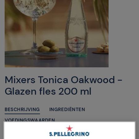
Mixers Tonica Oakwood -
Glazen fles 200 ml
BESCHRIJVING
INGREDIËNTEN
VOEDINGSWAARDEN
Sanpellegrino Tonica Oakwood is een droog en intens