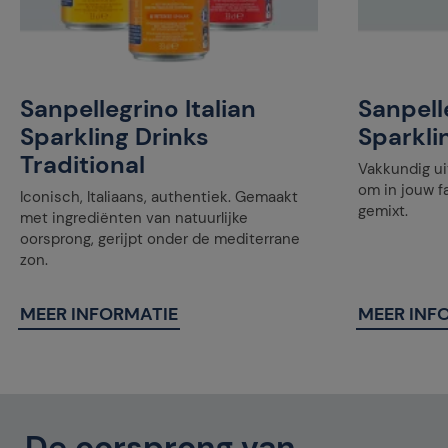
Sanpellegrino Italian
Sanpelle
Sparkling Drinks
Sparkli
Traditional
Vakkundig ui
om in jouw f
Iconisch, Italiaans, authentiek. Gemaakt
gemixt.
met ingrediënten van natuurlijke
oorsprong, gerijpt onder de mediterrane
zon.
MEER INFORMATIE
MEER INF
De oorsprong van