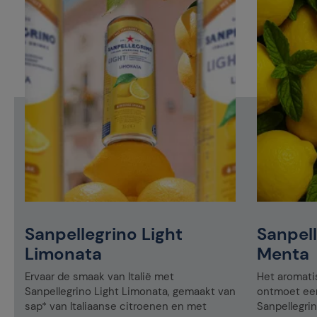
Sanpellegrino Light
Sanpel
Limonata
Menta
Ervaar de smaak van Italië met
Het aromati
Sanpellegrino Light Limonata, gemaakt van
ontmoet een
sap* van Italiaanse citroenen en met
Sanpellegri