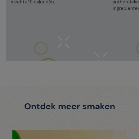
slechts 15 calorieën.
authentieke 
ingrediënten
Ontdek meer smaken