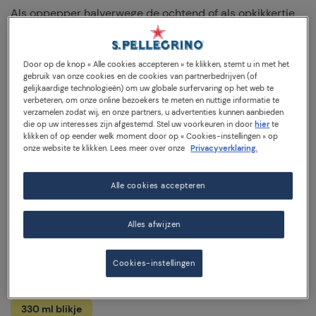
Als oppepper halverwege de ochtend of als opkikkertje
in de middag, om te ontspannen of als time-out, elk
moment doet ertoe met de smaak van Momenti Citroen
en Framboos van Sanpellegrino. De spannende fruitige
Door op de knop « Alle cookies accepteren » te klikken, stemt u in met het
mix geeft kleur aan elke gewone dag!
gebruik van onze cookies en de cookies van partnerbedrijven (of
gelijkaardige technologieën) om uw globale surfervaring op het web te
verbeteren, om onze online bezoekers te meten en nuttige informatie te
De Momenti Citroen en Framboos smaak bevat echt
verzamelen zodat wij, en onze partners, u advertenties kunnen aanbieden
pittig citroensap en weelderig frambozensap (alle
die op uw interesses zijn afgestemd. Stel uw voorkeuren in door
hier
te
sappen uit concentraat) die een lichte fruitige noot
klikken of op eender welk moment door op « Cookies-instellingen » op
onze website te klikken. Lees meer over onze
Privacyverklaring.
toevoegen aan fijn, koolzuurhoudend water. De unieke
balans van zoete en pittige citrusvruchten is de
smaakmaker die elke routineonderbreking kan
Alle cookies accepteren
oppeppen.
Alles afwijzen
Met slechts 35 calorieën per 330 ml blikje, en zonder
kunstmatige zoetstoffen, kunt u genieten van smakelijke,
fruitige, lichtere momenten wanneer u maar wilt!
Cookies-instellingen
330 ml blikje