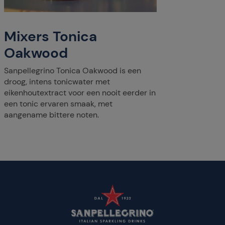
Ontdek 
origine
Italië,
Mixers Tonica
ingredi
volgens
Oakwood
Sanpellegrino Tonica Oakwood is een
droog, intens tonicwater met
eikenhoutextract voor een nooit eerder in
een tonic ervaren smaak, met
aangename bittere noten.