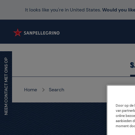
It looks like you're in United States.
Would you like
NEEM CONTACT MET ONS OP
Home
Search
Door op de k
van partnerb
online bezoe
aanbieden di
Gee
moment door 