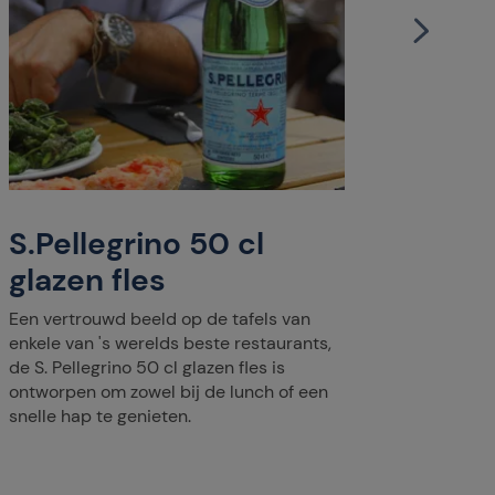
S.Pellegrino 50 cl
S.Pe
glazen fles
fles
Een vertrouwd beeld op de tafels van
Met zijn
enkele van 's werelds beste restaurants,
fles van
de S. Pellegrino 50 cl glazen fles is
lunch o
ontworpen om zowel bij de lunch of een
voor een
snelle hap te genieten.
dag.