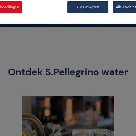
nstellingen
Alles afwijzen
Alle cookie
Ontdek S.Pellegrino water