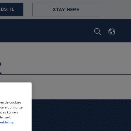
BSITE
STAY HERE
s en de cookies
eteren, om onze
nties kunnen
der welk
oor:
erklaring.