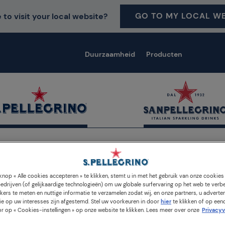
GO TO MY LOCAL WE
 to visit your local website?
Duurzaamheid
Producten
nop « Alle cookies accepteren » te klikken, stemt u in met het gebruik van onze cookie
edrijven (of gelijkaardige technologieën) om uw globale surfervaring op het web te verb
kers te meten en nuttige informatie te verzamelen zodat wij, en onze partners, u adverte
e op uw interesses zijn afgestemd. Stel uw voorkeuren in door
hier
te klikken of op een
n resultaten gevonden v
op « Cookies-instellingen » op onze website te klikken. Lees meer over onze
Privacyv