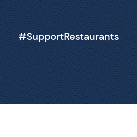
#SupportRestaurants