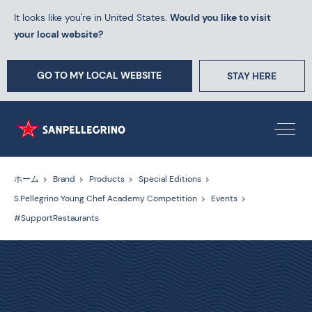
It looks like you're in United States.
Would you like to visit
your local website?
GO TO MY LOCAL WEBSITE
STAY HERE
ホーム
Brand
Products
Special Editions
S.Pellegrino Young Chef Academy Competition
Events
#SupportRestaurants