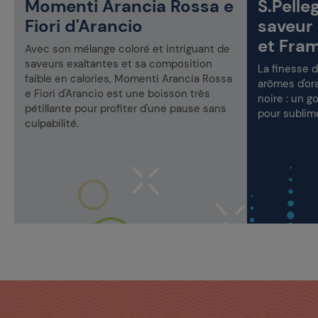
Momenti Arancia Rossa e
S.Pelle
Fiori d'Arancio
saveur
et Fra
Avec son mélange coloré et intriguant de
saveurs exaltantes et sa composition
La finesse d
faible en calories, Momenti Arancia Rossa
arômes d'or
e Fiori d'Arancio est une boisson très
noire : un g
pétillante pour profiter d'une pause sans
pour sublim
culpabilité.