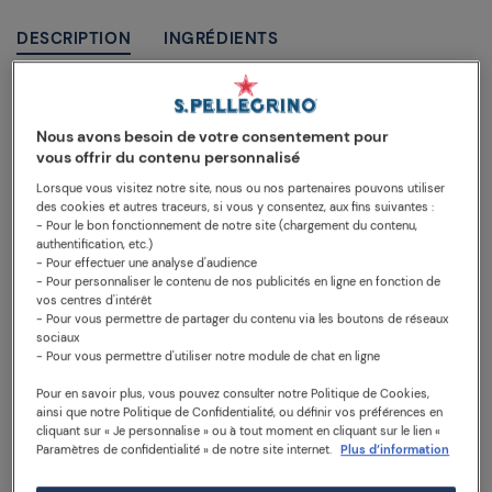
DESCRIPTION
INGRÉDIENTS
INFORMATIONS NUTRITIONNELLES ET CALORIES
Sanpellegrino CIAO! Orange sanguine se distingue par
Nous avons besoin de votre consentement pour
une expérience acidulée et rafraichissante. Inspirée des
vous offrir du contenu personnalisé
traditions siciliennes, cette boisson mélange une touche
Lorsque vous visitez notre site, nous ou nos partenaires pouvons utiliser
de fruits italiens et des arômes naturels, pour un plaisir
des cookies et autres traceurs, si vous y consentez, aux fins suivantes :
- Pour le bon fonctionnement de notre site (chargement du contenu,
sans sucres ajoutés et sans calorie. Alors détendez-vous
authentification, etc.)
et offrez-vous un goût d’Italie avec SANPELLEGRINO®
- Pour effectuer une analyse d'audience
CIAO!
- Pour personnaliser le contenu de nos publicités en ligne en fonction de
vos centres d'intérêt
- Pour vous permettre de partager du contenu via les boutons de réseaux
sociaux
Canette 330 mL
- Pour vous permettre d'utiliser notre module de chat en ligne
Pour en savoir plus, vous pouvez consulter notre Politique de Cookies,
ainsi que notre Politique de Confidentialité, ou définir vos préférences en
cliquant sur « Je personnalise » ou à tout moment en cliquant sur le lien «
Paramètres de confidentialité » de notre site internet.
Plus d’information