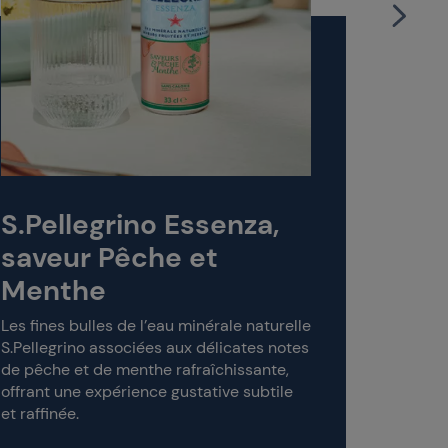
S.Pel
save
La finess
délicat 
l'accord
S.Pellegrino Essenza,
sublimer
saveur Pêche et
Menthe
Les fines bulles de l’eau minérale naturelle
S.Pellegrino associées aux délicates notes
de pêche et de menthe rafraîchissante,
offrant une expérience gustative subtile
et raffinée.