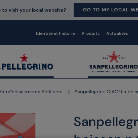
GO TO MY LOCAL WE
 to visit your local website?
Identité et histoire
Produits
Actualités
afraîchissements Pétillants
Sanpellegrino CIAO! La boisso
Sanpellegr