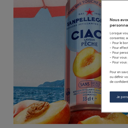
Nous avon
personna
Lorsque vous
consentez, au
- Pour le bo
- Pour effec
- Pour perso
- Pour vous 
- Pour vous 
Pour en savo
ou définir v
de confidenti
Je per