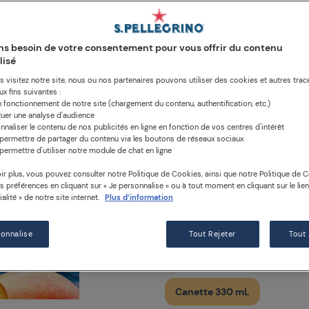
boisson pé
à la pêche
s besoin de votre consentement pour vous offrir du contenu
lisé
 visitez notre site, nous ou nos partenaires pouvons utiliser des cookies et autres trace
x fins suivantes :
DESCRIPTION
INGRÉD
n fonctionnement de notre site (chargement du contenu, authentification, etc.)
tuer une analyse d'audience
INFORMATIONS NUTRITION
nnaliser le contenu de nos publicités en ligne en fonction de vos centres d'intérêt
permettre de partager du contenu via les boutons de réseaux sociaux
permettre d'utiliser notre module de chat en ligne
Sanpellegrino CIAO! Save
douceur de la pêche à de
ir plus, vous pouvez consulter notre Politique de Cookies, ainsi que notre Politique de Co
os préférences en cliquant sur « Je personnalise » ou à tout moment en cliquant sur le lie
traditions siciliennes, ce
alité » de notre site internet.
Plus d’information
et des arômes naturels, p
calorie. Alors détendez-v
sonnalise
Tout Rejeter
Tout
SANPELLEGRINO® CIAO!
Canette 330 mL