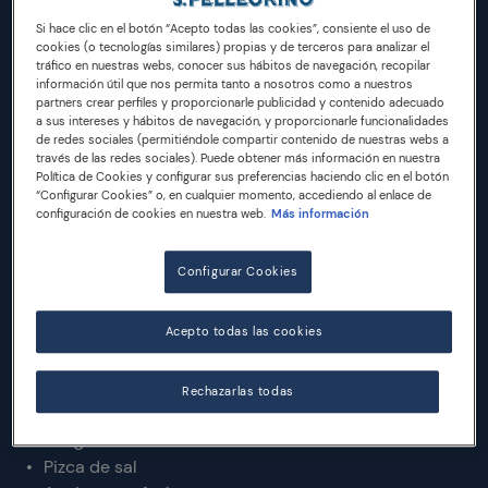
Si hace clic en el botón “Acepto todas las cookies”, consiente el uso de
INGREDIENTES
cookies (o tecnologías similares) propias y de terceros para analizar el
tráfico en nuestras webs, conocer sus hábitos de navegación, recopilar
información útil que nos permita tanto a nosotros como a nuestros
partners crear perfiles y proporcionarle publicidad y contenido adecuado
Para hacer aproximadamente 20 Panzerotti
a sus intereses y hábitos de navegación, y proporcionarle funcionalidades
de redes sociales (permitiéndole compartir contenido de nuestras webs a
570 ml de agua tibia
través de las redes sociales). Puede obtener más información en nuestra
Política de Cookies y configurar sus preferencias haciendo clic en el botón
500 g de harina tipo 00 (o harina normal)
“Configurar Cookies” o, en cualquier momento, accediendo al enlace de
500 g de harina Manitoba (o harina de fuerza para
configuración de cookies en nuestra web.
Más información
hacer pan)
7 g (1 sobre) de levadura seca activa
Configurar Cookies
1 cuchara sopera de aceite de oliva virgen extra
3 ½ cucharaditas de sal
Acepto todas las cookies
2 cucharaditas de azúcar
500 g de mozzarella
Rechazarlas todas
200 g de puré de tomate
Orégano seco
Pizca de sal