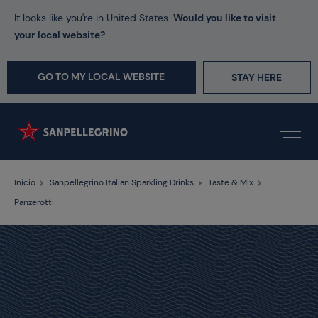
It looks like you're in United States.
Would you like to visit
your local website?
GO TO MY LOCAL WEBSITE
STAY HERE
Inicio
Sanpellegrino Italian Sparkling Drinks
Taste & Mix
Panzerotti