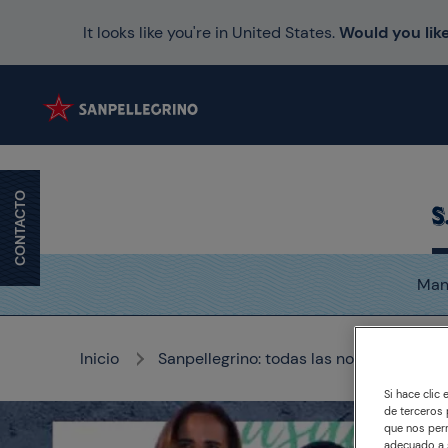
It looks like you're in United States.
Would you like
CONTACTO
Mani
Inicio
Sanpellegrino: todas las noticias, las hi
Si hace clic
de terceros 
que nos perm
adecuado a s