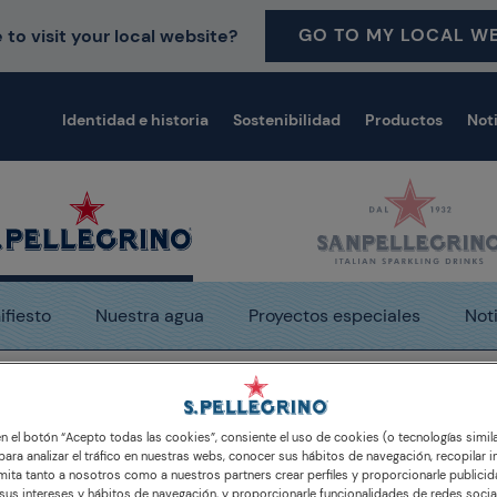
GO TO MY LOCAL WE
 to visit your local website?
Identidad e historia
Sostenibilidad
Productos
Not
fiesto
Nuestra agua
Proyectos especiales
Not
storias y los medios
Central lidera Latin America's 50 Be
 en el botón “Acepto todas las cookies”, consiente el uso de cookies (o tecnologías simil
para analizar el tráfico en nuestras webs, conocer sus hábitos de navegación, recopilar i
ita tanto a nosotros como a nuestros partners crear perfiles y proporcionarle publici
us intereses y hábitos de navegación, y proporcionarle funcionalidades de redes socia