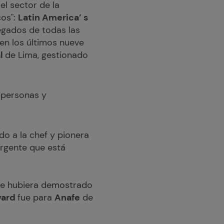
el sector de la
cos":
Latin America’ s
regados de todas las
 en los últimos nueve
al
de Lima, gestionado
 personas y
o a la chef y pionera
ergente que está
que hubiera demostrado
ward
fue para
Anafe
de