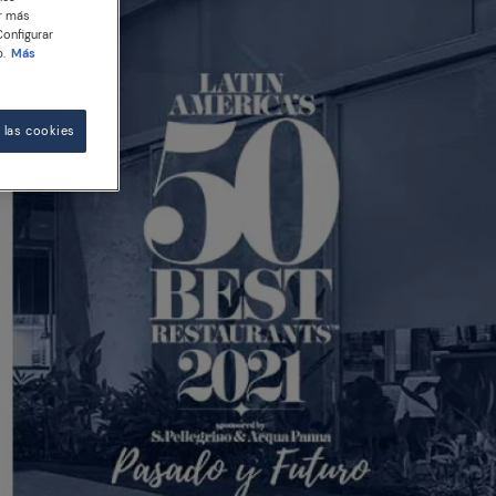
er más
Configurar
.
Más
 las cookies