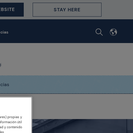
BSITE
STAY HERE
icias
icias
st Restaurants
ares) propias y
nformación útil
dad y contenido
les