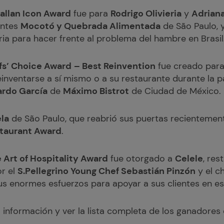
allan Icon Award
fue para
Rodrigo Olivieria
y
Adriana
antes
Mocotó y Quebrada Alimentada
de São Paulo, 
ria para hacer frente al problema del hambre en Brasil
fs’ Choice Award
– Best Reinvention
fue creado para
einventarse a sí mismo o a su restaurante durante la 
rdo García
de
Máximo Bistrot
de Ciudad de México.
la
de São Paulo, que reabrió sus puertas recientemen
staurant Award
.
 Art of Hospitality Award
fue otorgado a
Celele
, re
or el
S.Pellegrino Young Chef Sebastián Pinzón
y el c
s enormes esfuerzos para apoyar a sus clientes en est
información y ver la lista completa de los ganadores