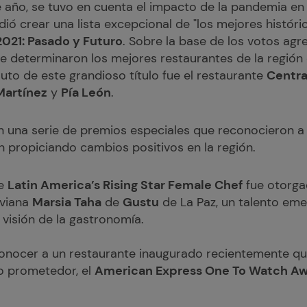
e año, se tuvo en cuenta el impacto de la pandemia en 
dió crear una lista excepcional de "los mejores históri
2021: Pasado y Futuro
. Sobre la base de los votos ag
se determinaron los mejores restaurantes de la región
uto de este grandioso título fue el restaurante
Centr
 Martínez
y
Pía León
.
 una serie de premios especiales que reconocieron a
n propiciando cambios positivos en la región.
de
Latin America’s Rising Star Female Chef
fue otorgad
iviana
Marsia Taha
de
Gustu
de La Paz, un talento em
visión de la gastronomía.
conocer a un restaurante inaugurado recientemente 
ro prometedor, el
American Express One To Watch A