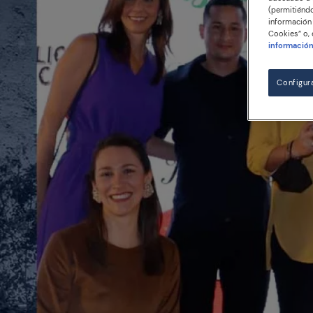
(permitiéndo
información 
Cookies” o, 
informació
Configur