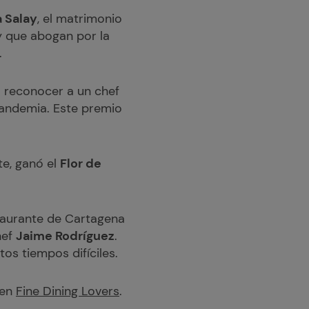
 Salay
, el matrimonio
y que abogan por la
.
 reconocer a un chef
pandemia. Este premio
te, ganó el
Flor de
staurante de Cartagena
hef
Jaime Rodríguez
.
os tiempos difíciles.
 en
Fine Dining Lovers
.