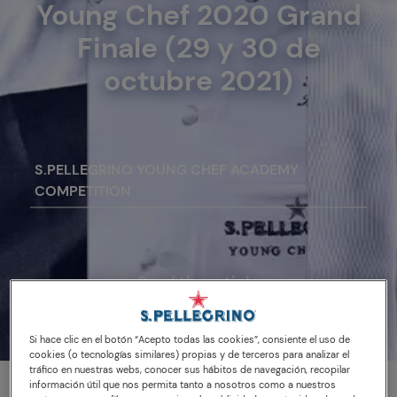
Young Chef 2020 Grand
Finale (29 y 30 de
octubre 2021)
S.PELLEGRINO YOUNG CHEF ACADEMY
COMPETITION
Read the article
Si hace clic en el botón “Acepto todas las cookies”, consiente el uso de
cookies (o tecnologías similares) propias y de terceros para analizar el
tráfico en nuestras webs, conocer sus hábitos de navegación, recopilar
información útil que nos permita tanto a nosotros como a nuestros