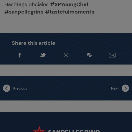
Hashtags oficiales
#SPYoungChef
#sanpellegrino
#tastefulmoments
Share this article
Previous
Next