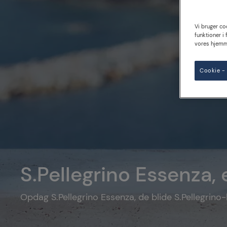
Vi bruger coo
funktioner i
vores hjemm
Cookie - 
S.Pellegrino Essenza, 
Opdag S.Pellegrino Essenza, de blide S.Pellegrino