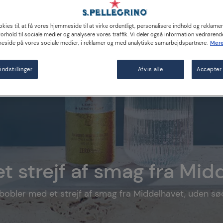
kies til, at få vores hjemmeside til at virke ordentligt, personalisere indhold og reklamer,
 forhold til sociale medier og analysere vores traffik. Vi deler også information vedrørend
eside på vores sociale medier, i reklamer og med analytiske samarbejdspartnere.
Mere
indstillinger
Afvis alle
Accepter 
et strejf af smag fra Mid
-bobler med et strejf af smag fra Middelhavet, uden sød