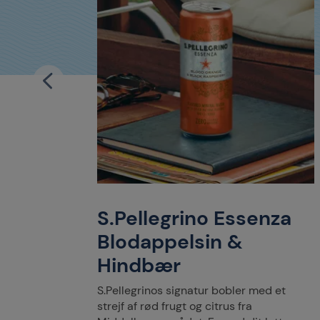
za
S.Pellegrino Essenza
Blodappelsin &
Hindbær
ige
S.Pellegrinos signatur bobler med et
 smag af
strejf af rød frugt og citrus fra