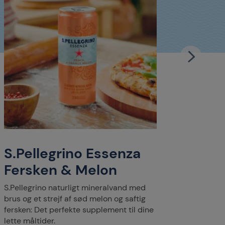
S.Pellegrino Essenza
S.Pe
Fersken & Melon
Pin
Citr
S.Pellegrino naturligt mineralvand med
brus og et strejf af sød melon og saftig
Din for
fersken: Det perfekte supplement til dine
mineral
lette måltider.