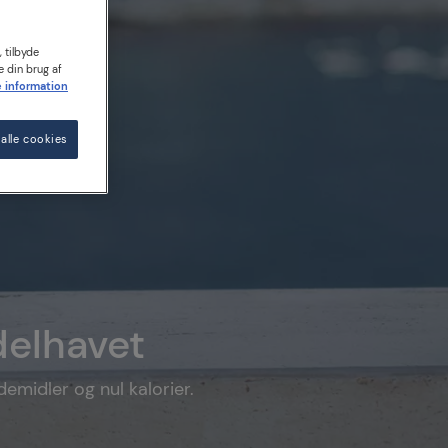
 tilbyde
e din brug af
 information
alle cookies
delhavet
emidler og nul kalorier.