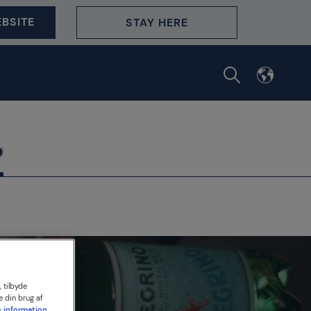
BSITE
STAY HERE
 tilbyde
nomi
e din brug af
 information