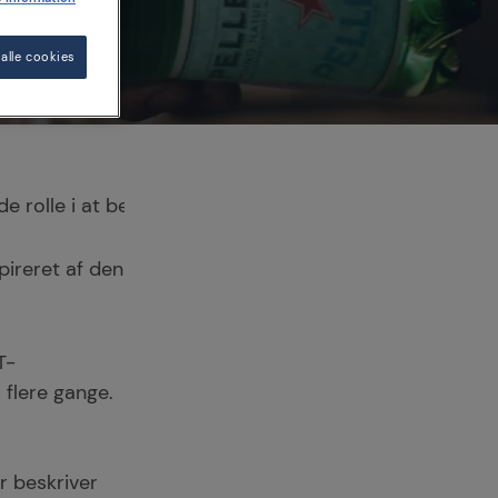
alle cookies
nde rolle i at bevare kvaliteten, sikkerheden, smagen
spireret af den cirkulære økonomimodel:
T-
s flere gange.
r beskriver