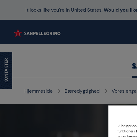
It looks like you're in United States.
Would you like
KONTAKTER
Hjemmeside
Bæredygtighed
Vores eng
Vi bruger coo
Emb
funktioner i
vores hjemm