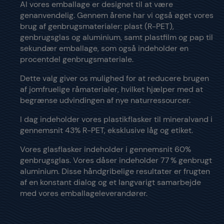
Al vores emballage er designet til at være
genanvendelig. Gennem årene har vi også øget vores
brug af genbrugsmaterialer: plast (R-PET),
genbrugsglas og aluminium, samt plastfilm og pap til
sekundær emballage, som også indeholder en
procentdel genbrugsmateriale.
Dette valg giver os mulighed for at reducere brugen
af jomfruelige råmaterialer, hvilket hjælper med at
begrænse udvindingen af nye naturressourcer.
I dag indeholder vores plastikflasker til mineralvand i
gennemsnit 43% R-PET, eksklusive låg og etiket.
Vores glasflasker indeholder i gennemsnit 60%
genbrugsglas. Vores dåser indeholder 77 % genbrugt
aluminium. Disse håndgribelige resultater er frugten
af en konstant dialog og et langvarigt samarbejde
med vores emballageleverandører.