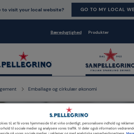
GO TO MY LOCAL WE
 to visit your local website?
Bæredygtighed
Produkter
agement
Emballage og cirkulær økonomi
kies til, at få vores hjemmeside til at virke ordentligt, personalisere indhold og reklamer,
allage og cirkulær øko
 forhold til sociale medier og analysere vores traffik. Vi deler også information vedrørend
eside på vores sociale medier, i reklamer og med analytiske samarbejdspartnere.
Mere