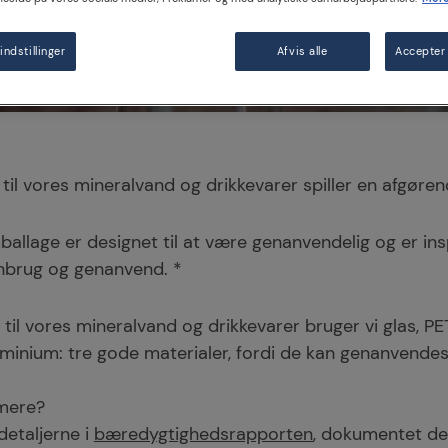
indstillinger
Afvis alle
Accepter 
til vores mineralvand og drikkevarer spiller en afgøre
ballage er designet til at være genanvendelig og er in
enbrug og genanvend. *
e til vores mineralvand og drikkevarer bruger vi glas, PE
uminium: tre gode materialer, fordi de kan genanvende
 mere?
detaljerne i
bæredygtighedsrapporten
, dokumentet de