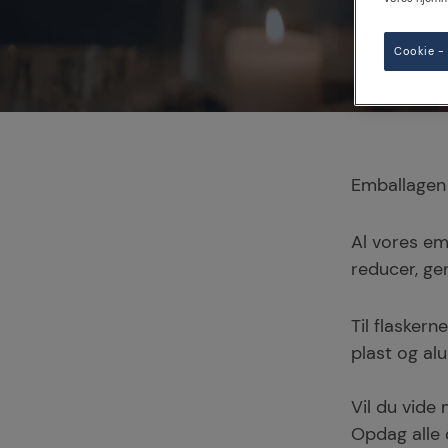
Cookie - 
Emballagen 
Al vores em
reducer, g
Til flaskern
plast og al
Vil du vide
Opdag alle 