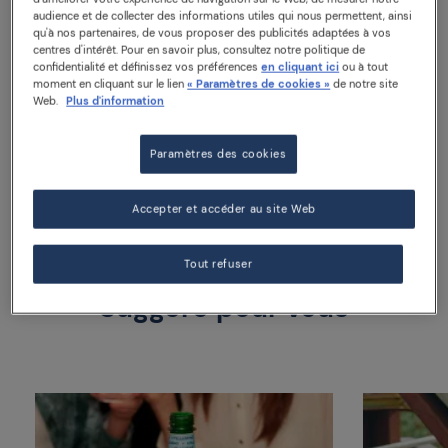
CONSEILS
audience et de collecter des informations utiles qui nous permettent, ainsi
qu'à nos partenaires, de vous proposer des publicités adaptées à vos
centres d'intérêt. Pour en savoir plus, consultez notre politique de
Bouteille en verre de 0,75 litre : taille idéale pour
confidentialité et définissez vos préférences
en cliquant ici
ou à tout
partager un délicieux repas autour d’une table.
moment en cliquant sur le lien
« Paramètres de cookies »
de notre site
Web.
Plus d'information
Bouteille en verre 0,75 litre
Paramètres des cookies
Accepter et accéder au site Web
Tout refuser
Suggéré pour vous