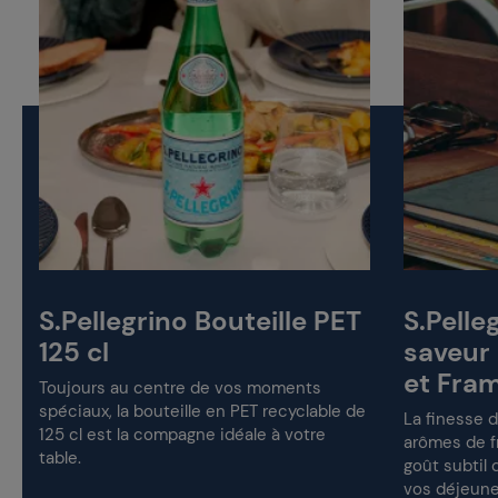
S.Pellegrino Bouteille PET
S.Pelle
125 cl
saveur
et Fra
Toujours au centre de vos moments
spéciaux, la bouteille en PET recyclable de
La finesse d
t
125 cl est la compagne idéale à votre
arômes de fr
table.
goût subtil
vos déjeune