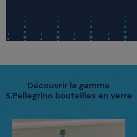
Découvrir la gamme
S.Pellegrino bouteilles en verre