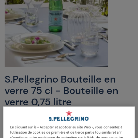
S.Pellegrino Bouteille en
verre 75 cl - Bouteille en
verre 0,75 litre
DESCRIPTION
En cliquant sur le « Accepter et accéder au site Web », vous consentez à
COMPOSANTS CARACTÉRISTIQUES (MG/L)
l'utilisation de cookies de première et de tierce partie (ou similaire) afin
d'améliorer votre expérience de navigation sur le Web, de mesurer notre