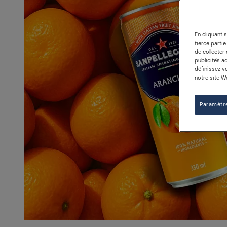
En cliquant 
tierce parti
de collecter
publicités ad
définissez 
notre site W
Paramètr