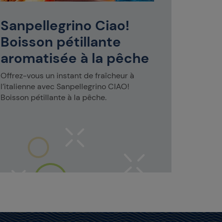
La finess
parfum d
Sanpellegrino Ciao!
légèremen
Boisson pétillante
méditerr
déjeuner
aromatisée à la pêche
Offrez-vous un instant de fraîcheur à
l’italienne avec Sanpellegrino CIAO!
Boisson pétillante à la pêche.