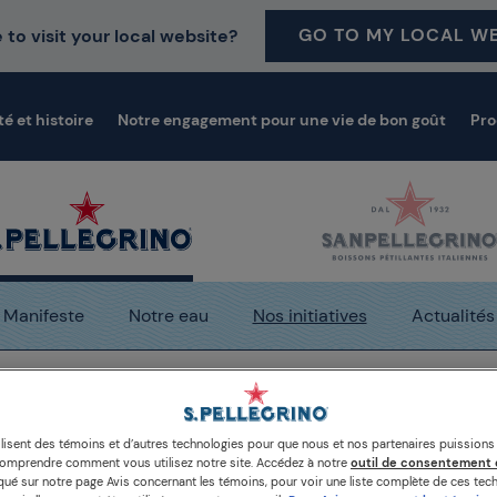
GO TO MY LOCAL WE
 to visit your local website?
té et histoire
Notre engagement pour une vie de bon goût
Pro
Manifeste
Notre eau
Nos initiatives
Actualités
dias de Sanpellegrino
La cérémonie des World’s 50 Best 
ilisent des témoins et d’autres technologies pour que nous et nos partenaires puission
comprendre comment vous utilisez notre site. Accédez à notre
outil de consentement 
é sur notre page Avis concernant les témoins, pour voir une liste complète de ces tech