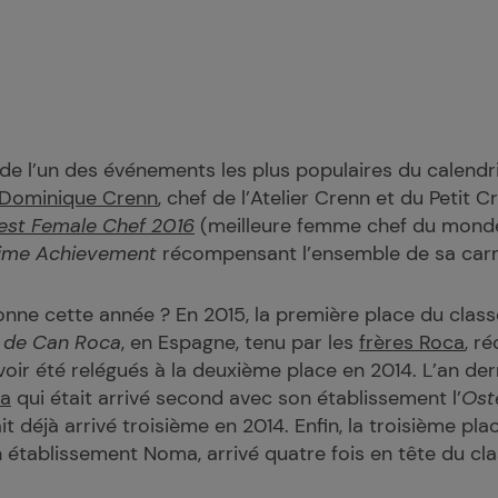
de l’un des événements les plus populaires du calendrie
Dominique Crenn
, chef de l’Atelier Crenn et du Petit 
est Female Chef 2016
(meilleure femme chef du monde
time Achievement
récompensant l’ensemble de sa carr
ronne cette année ? En 2015, la première place du cla
r de Can Roca
, en Espagne, tenu par les
frères Roca
, r
oir été relégués à la deuxième place en 2014. L’an derni
ra
qui était arrivé second avec son établissement l’
Ost
t déjà arrivé troisième en 2014. Enfin, la troisième pla
 établissement Noma, arrivé quatre fois en tête du cl