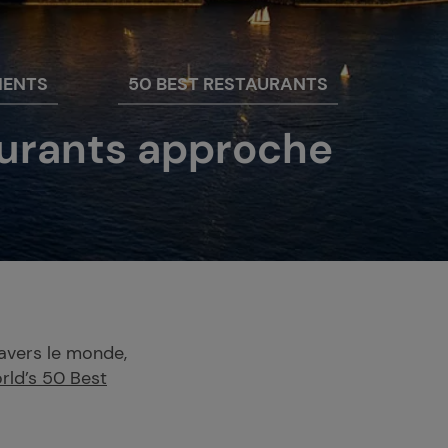
MENTS
50 BEST RESTAURANTS
aurants approche
ravers le monde,
rld’s 50 Best