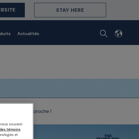
BSITE
STAY HERE
duits
Actualités
Restaurants approche !
s nous souvenir
des témoins
nologies et