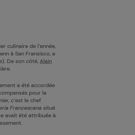
r culinaire de l’année,
Crenn à San Fransisco, a
). De son côté,
Alain
ière.
ssement a été accordée
écompensés pour la
er, c’est le chef
eria Francescana
situé
ce avait été attribuée à
assement.