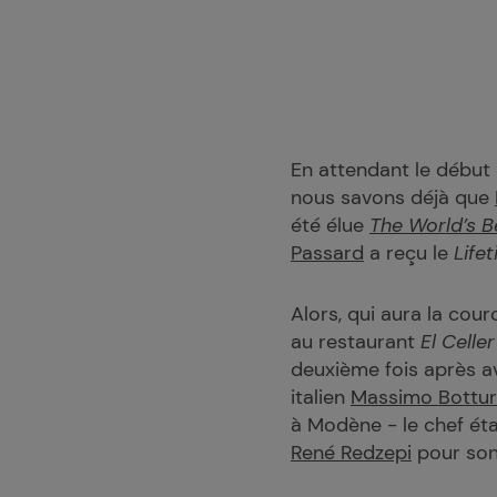
En attendant le début 
nous savons déjà que
été élue
The World’s B
Passard
a reçu le
Life
Alors, qui aura la cou
au restaurant
El Celle
deuxième fois après av
italien
Massimo Bottu
à Modène - le chef étai
René Redzepi
pour son