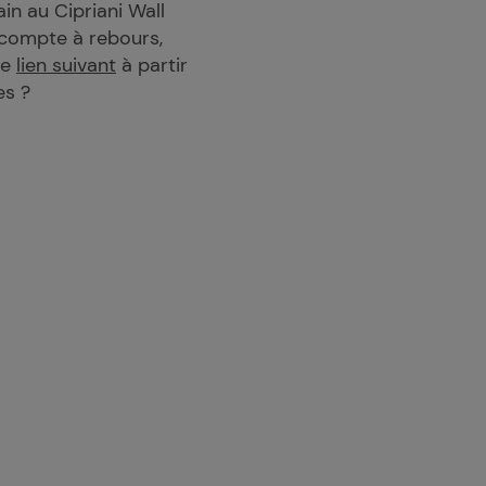
ain au Cipriani Wall
u compte à rebours,
le
lien suivant
à partir
es ?