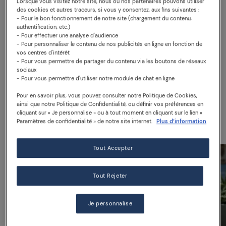
Lorsque vous visitez notre site, nous ou nos partenaires pouvons utiliser
des cookies et autres traceurs, si vous y consentez, aux fins suivantes :
- Pour le bon fonctionnement de notre site (chargement du contenu,
Bouteille en verre 25 cl
authentification, etc.)
- Pour effectuer une analyse d'audience
- Pour personnaliser le contenu de nos publicités en ligne en fonction de
vos centres d'intérêt
- Pour vous permettre de partager du contenu via les boutons de réseaux
sociaux
- Pour vous permettre d'utiliser notre module de chat en ligne
Suggéré pour vous
Pour en savoir plus, vous pouvez consulter notre Politique de Cookies,
ainsi que notre Politique de Confidentialité, ou définir vos préférences en
cliquant sur « Je personnalise » ou à tout moment en cliquant sur le lien «
Paramètres de confidentialité » de notre site internet.
Plus d’information
Tout Accepter
Tout Rejeter
Je personnalise