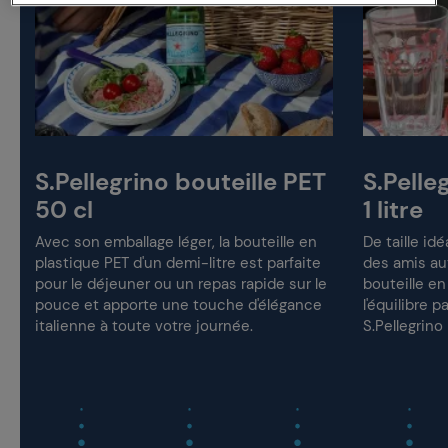
e
S.Pellegrino bouteille PET
S.Pelle
50 cl
1 litre
Avec son emballage léger, la bouteille en
De taille id
plastique PET d'un demi-litre est parfaite
des amis aut
pour le déjeuner ou un repas rapide sur le
bouteille en
pouce et apporte une touche d'élégance
l'équilibre p
italienne à toute votre journée.
S.Pellegrino