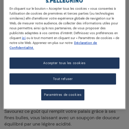
délicatement sucrée et parfumée, au goût incomparable
En cliquant sur le bouton « Accepter tous les cookies » vous consentez à
de clémentines de qualité, qui égayera vos moments à la
l’utilisation de cookies de premières et tierces parties (ou technologies
manière italienne. Préparée avec des ingrédients
similaires) afin d’améliorer votre expérience globale de navigation sur le
d’origine naturelle, cette boisson haut de gamme offre un
Web, de mesurer notre audience, de collecter des informations utiles pour
mélange authentique d'agrumes cueillis à point, juteux
nous permettre, ainsi qu’à nos partenaires, de vous proposer des
publicités adaptées à vos centres d’intérêt. Définissez vos préférences en
et frais, mûris sous le soleil de la Méditerranée.
cliquant
ici
ou à tout moment en cliquant sur « Paramètres de cookies » de
notre site Web. Apprenez-en plus sur notre
Déclaration de
D'un jaune agréable aux nuances vertes, avec un
Confidentialité.
bouquet intense de clémentine fraîche, Sanpellegrino
Clementina est exactement le souvenir que vous avez de
Accepter tous les cookies
votre clémentine la plus vibrante et de son éclat de
zeste libéré dans l'air chaud par sa peau d'orange
profonde.
Tout refuser
Prenez une gorgée et soyez instantanément charmé par
Paramètres de cookies
son goût doux et sucré enrichi d’une saveur pleine
d'agrumes et d’un délicieux parfum de clémentine.
Savourez ce goût qui remplit votre palais grâce à ses
fines bulles, vous laissant avec un soupçon de douceur
équilibré par une légère acidité.