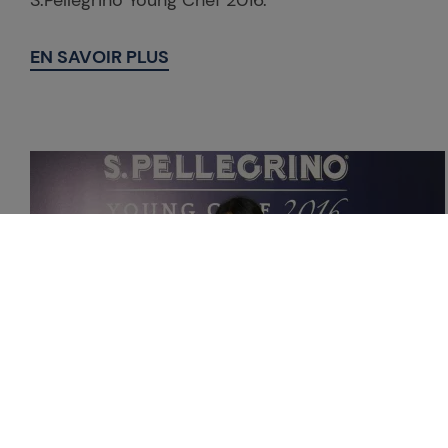
S.Pellegrino Young Chef 2016.
EN SAVOIR PLUS