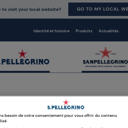
GO TO MY LOCAL WE
 to visit your local website?
Identité et histoire
Produits
Actualités
s besoin de votre consentement pour vous offrir du contenu
lisé
.Pellegrino Young Chef 20