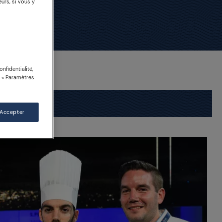
urs, si vous y
nfidentialité,
n « Paramètres
 Accepter