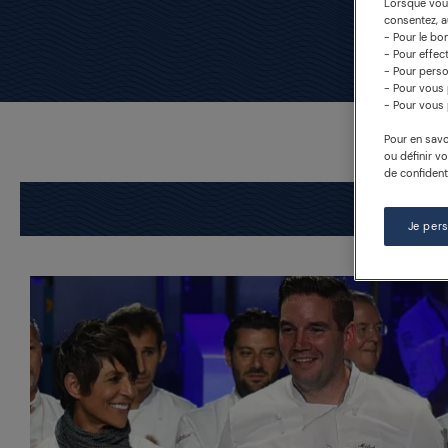
Lorsque vous
consentez, au
- Pour le bo
- Pour effec
- Pour perso
- Pour vous 
- Pour vous 
Pour en savo
ou définir v
de confidenti
Je per