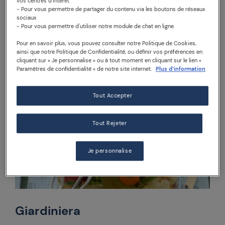
beignets de lentilles italiens sont parfaits pour
vos centres d'intérêt
- Pour vous permettre de partager du contenu via les boutons de réseaux
votre prochain dîner.
sociaux
- Pour vous permettre d'utiliser notre module de chat en ligne
EN SAVOIR PLUS
Pour en savoir plus, vous pouvez consulter notre Politique de Cookies,
ainsi que notre Politique de Confidentialité, ou définir vos préférences en
cliquant sur « Je personnalise » ou à tout moment en cliquant sur le lien «
Paramètres de confidentialité » de notre site internet.
Plus d’information
Tout Accepter
Tout Rejeter
Je personnalise
Giardiniera