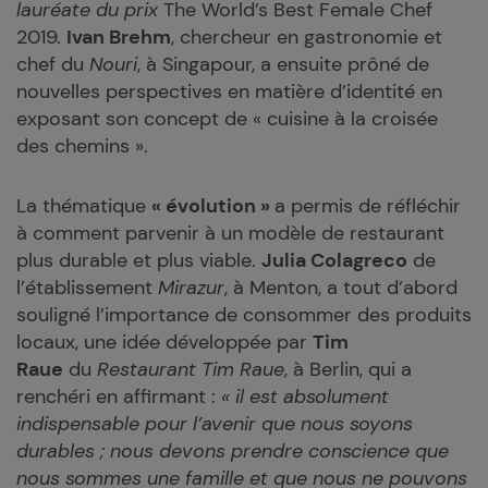
lauréate du prix
The World’s Best Female Chef
2019.
Ivan Brehm
, chercheur en gastronomie et
chef du
Nouri
, à Singapour, a ensuite prôné de
nouvelles perspectives en matière d’identité en
exposant son concept de « cuisine à la croisée
des chemins ».
La thématique
« évolution »
a permis de réfléchir
à comment parvenir à un modèle de restaurant
plus durable et plus viable.
Julia Colagreco
de
l’établissement
Mirazur
, à Menton, a tout d’abord
souligné l’importance de consommer des produits
locaux, une idée développée par
Tim
Raue
du
Restaurant Tim Raue
, à Berlin, qui a
renchéri en affirmant :
« il est absolument
indispensable pour l’avenir que nous soyons
durables ; nous devons prendre conscience que
nous sommes une famille et que nous ne pouvons