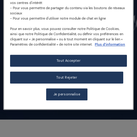
le 50 Best Recovery
vos centres d'intérêt
- Pour vous permettre de partager du contenu via les boutons de réseaux
sociaux
Summit
- Pour vous permettre d'utiliser notre module de chat en ligne
Pour en savoir plus, vous pouvez consulter notre Politique de Cookies,
ainsi que notre Politique de Confidentialité, ou définir vos préférences en
cliquant sur « Je personnalise » ou à tout moment en cliquant sur le lien «
Paramètres de confidentialité » de notre site internet.
Plus d’information
ÉVÉNEMENTS
50 BEST RESTAURANTS
#SOUTENEZLESRESTAURANTS
Tout Accepter
Tout Rejeter
Read the article
Je personnalise