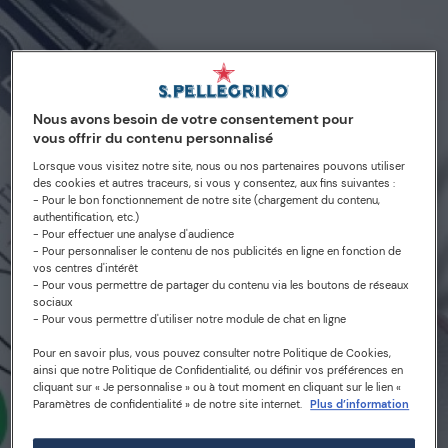
Nous avons besoin de votre consentement pour
vous offrir du contenu personnalisé
Lorsque vous visitez notre site, nous ou nos partenaires pouvons utiliser
des cookies et autres traceurs, si vous y consentez, aux fins suivantes :
- Pour le bon fonctionnement de notre site (chargement du contenu,
authentification, etc.)
- Pour effectuer une analyse d'audience
- Pour personnaliser le contenu de nos publicités en ligne en fonction de
vos centres d'intérêt
21/11/14
- Pour vous permettre de partager du contenu via les boutons de réseaux
sociaux
S.Pellegrino & Vogue Italia
- Pour vous permettre d'utiliser notre module de chat en ligne
Pour en savoir plus, vous pouvez consulter notre Politique de Cookies,
ont uni leurs forces pour
ainsi que notre Politique de Confidentialité, ou définir vos préférences en
cliquant sur « Je personnalise » ou à tout moment en cliquant sur le lien «
créer une Nouvelle
Paramètres de confidentialité » de notre site internet.
Plus d’information
Bouteille Spéciale en