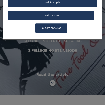
Tout Accepter
Édition Limitée
Tout Rejeter
Je personnalise
ÉDITIONS SPÉCIALES
ÉDITIONS LIMITÉES ET EXCLUSIVES
S.PELLEGRINO ET LA MODE
Read the article