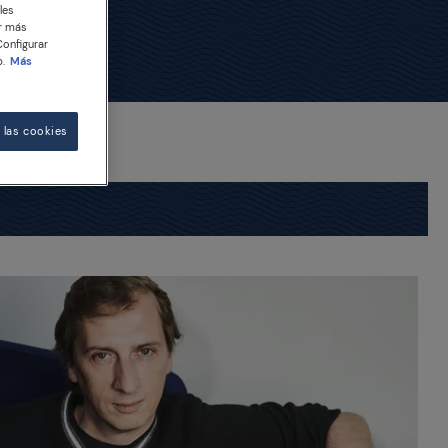
les
er más
Configurar
.
Más
 las cookies