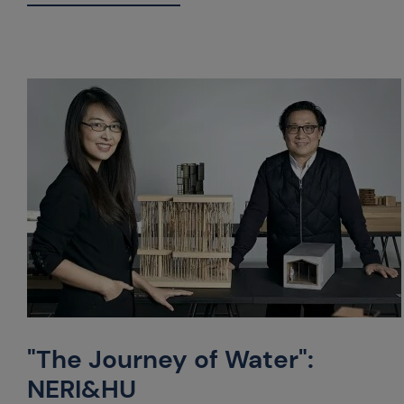
"The Journey of Water":
NERI&HU