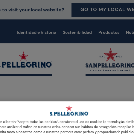
GO TO MY LOCAL WE
 to visit your local website?
Identidad e historia
Sostenibilidad
Productos
Not
 en el botón “Acepto todas las cookies”, consiente el uso de cookies (o tecnologías simil
para analizar el tráfico en nuestras webs, conocer sus hábitos de navegación, recopilar i
Ediciones especiales
ita tanto a nosotros como a nuestros partners crear perfiles y proporcionarle publici