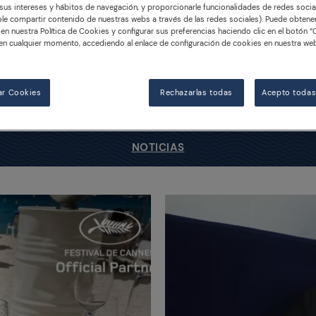
us intereses y hábitos de navegación, y proporcionarle funcionalidades de redes socia
le compartir contenido de nuestras webs a través de las redes sociales). Puede obten
en nuestra Política de Cookies y configurar sus preferencias haciendo clic en el botón “
en cualquier momento, accediendo al enlace de configuración de cookies en nuestra web
n
ar Cookies
Rechazarlas todas
Acepto todas
NOTICIAS