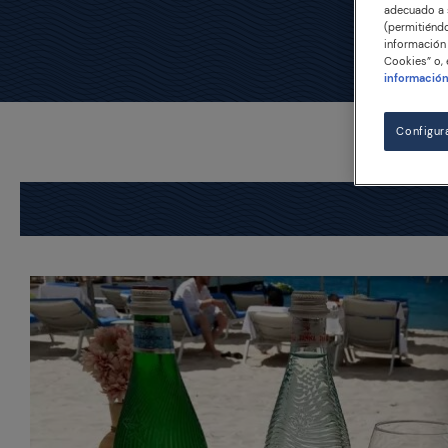
adecuado a s
(permitiéndo
información 
Cookies” o, 
informació
Configur