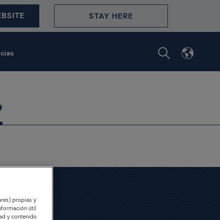
BSITE
STAY HERE
icias
ares) propias y
nformación útil
dad y contenido