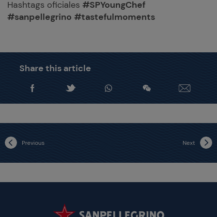
Hashtags oficiales
#SPYoungChef
#sanpellegrino
#tastefulmoments
Share this article
Previous
Next