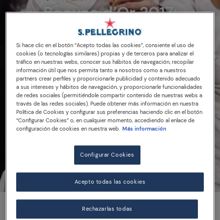
Bocuse d’Or 2017:
Mathew Peters gana con
el Team USA
Si hace clic en el botón “Acepto todas las cookies”, consiente el uso de
cookies (o tecnologías similares) propias y de terceros para analizar el
tráfico en nuestras webs, conocer sus hábitos de navegación, recopilar
información útil que nos permita tanto a nosotros como a nuestros
partners crear perfiles y proporcionarle publicidad y contenido adecuado
a sus intereses y hábitos de navegación, y proporcionarle funcionalidades
de redes sociales (permitiéndole compartir contenido de nuestras webs a
EVENTOS
BOCUSE D'OR
través de las redes sociales). Puede obtener más información en nuestra
Política de Cookies y configurar sus preferencias haciendo clic en el botón
“Configurar Cookies” o, en cualquier momento, accediendo al enlace de
configuración de cookies en nuestra web.
Más información
Read the article
Configurar Cookies
Acepto todas las cookies
Rechazarlas todas