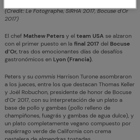
(Credit: Le Fotographe, SIRHA 2017, Bocuse d'Or
2017)
El chef
Mathew Peters
y el
team
USA
se alzaron
con el primer puesto en la
final 2017
del
Bocuse
d’Or,
tras dos emocionantes días de desafíos
gastronómicos en
Lyon (Francia)
.
Peters y su
commis
Harrison Turone asombraron
a los jueces, entre los que destacan Thomas Keller
y Joël Robuchon, presidente de honor de Bocuse
d’Or 2017, con su interpretación de un plato a
base de pollo y gambas (pollo relleno de
champiñones, fuagrás y gambas de agua dulce), y
un plato completamente vegano compuesto por
espárrago verde de California con crema
pastelera de almendras tostadas.