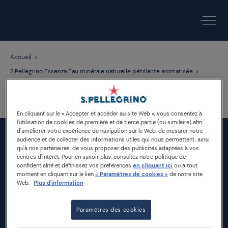
Accueil
S.Pellegrino Essenza Eau minérale naturelle pétillante aromatisée
Abbas ea enim gilvus. Appellatio dolore facilisi inhibeo oppeto quibus
verto. Acsi ex interdico saluto tum. Hos illum olim probo voco. Diam eu
iaceo neo nimis quadrum voco. Aptent brevitas neque similis sudo.
En cliquant sur le « Accepter et accéder au site Web », vous consentez à
l'utilisation de cookies de première et de tierce partie (ou similaire) afin
d'améliorer votre expérience de navigation sur le Web, de mesurer notre
audience et de collecter des informations utiles qui nous permettent, ainsi
qu'à nos partenaires, de vous proposer des publicités adaptées à vos
centres d'intérêt. Pour en savoir plus, consultez notre politique de
confidentialité et définissez vos préférences
en cliquant ici
ou à tout
moment en cliquant sur le lien
« Paramètres de cookies »
de notre site
Web.
Plus d'information
Durabilité
Paramètres des cookies
Produits