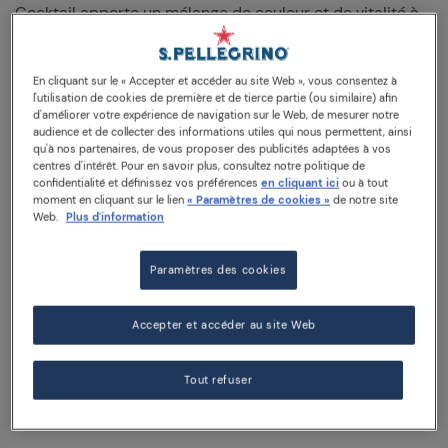
Cocktail apporte un mélange de couleur et de vitalité à
vos pauses.
Sanpellegrino Cocktail est inimitable avec son goût
En cliquant sur le « Accepter et accéder au site Web », vous consentez à
agréablement amer et épicé, avec des notes de cannelle
l'utilisation de cookies de première et de tierce partie (ou similaire) afin
suivies d'un soupçon de gingembre.
d'améliorer votre expérience de navigation sur le Web, de mesurer notre
audience et de collecter des informations utiles qui nous permettent, ainsi
qu'à nos partenaires, de vous proposer des publicités adaptées à vos
Laissez-vous envelopper par sa couleur orange brique,
centres d'intérêt. Pour en savoir plus, consultez notre politique de
transparente et limpide, et son arôme rappelant la
confidentialité et définissez vos préférences
en cliquant ici
ou à tout
cannelle, le clou de girofle et de légères notes
moment en cliquant sur le lien
« Paramètres de cookies »
de notre site
d'agrumes.
Web.
Plus d'information
Chaque occasion peut devenir unique avec le goût
Paramètres des cookies
addictif du Sanpellegrino Cocktail !
Servez-le bien frais, entre 6 et 8°, avec un zeste d'orange
Accepter et accéder au site Web
et un peu de poivre rose.
Tout refuser
200 ml Bouteille en verre