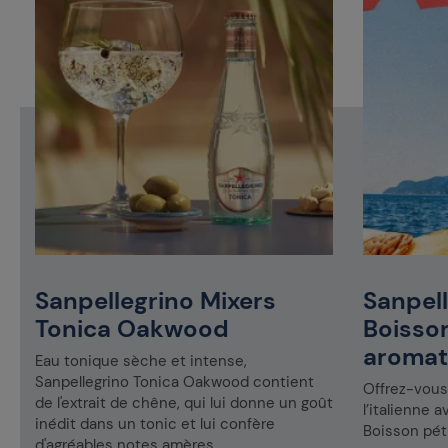
Sanpellegrino Mixers
Sanpell
Tonica Oakwood
Boisson
aromat
Eau tonique sèche et intense,
Sanpellegrino Tonica Oakwood contient
Offrez-vous 
de l'extrait de chêne, qui lui donne un goût
l’italienne 
inédit dans un tonic et lui confère
Boisson péti
d'agréables notes amères.