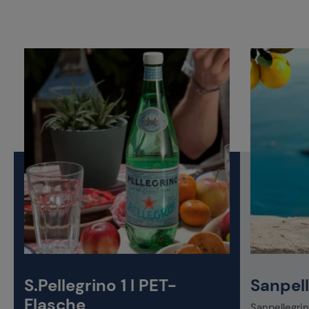
S.Pellegrino 1 l PET-
Sanpel
Flasche
Sanpellegrin