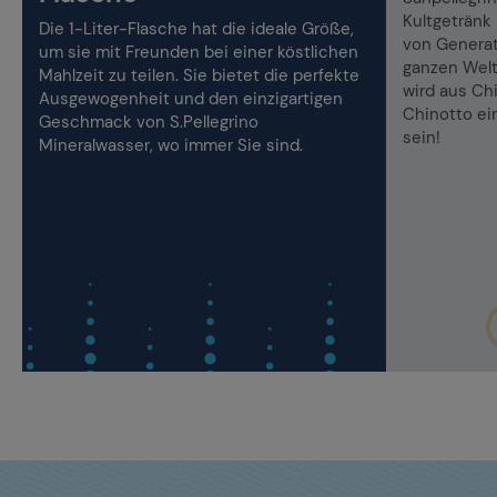
Kultgetränk
Die 1-Liter-Flasche hat die ideale Größe,
von Generat
um sie mit Freunden bei einer köstlichen
h
ganzen Welt
Mahlzeit zu teilen. Sie bietet die perfekte
wird aus Chi
Ausgewogenheit und den einzigartigen
Chinotto ei
Geschmack von S.Pellegrino
sein!
Mineralwasser, wo immer Sie sind.