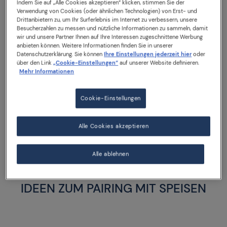
Indem Sie auf „Alle Cookies akzeptieren“ klicken, stimmen Sie der
Verwendung von Cookies (oder ähnlichen Technologien) von Erst- und
Geniessen Sie die für S.Pellegrino Natürliches
Drittanbietern zu, um Ihr Surferlebnis im Internet zu verbessern, unsere
Mineralwasser mit Kohlensäure charakteristische sanfte
Besucherzahlen zu messen und nützliche Informationen zu sammeln, damit
Bläschen kombiniert mit einem Aroma feiner roter
wir und unsere Partner Ihnen auf Ihre Interessen zugeschnittene Werbung
anbieten können. Weitere Informationen finden Sie in unserer
Früchte, insbesondere den intensiven Noten von Kirsche
Datenschutzerklärung. Sie können
Ihre Einstellungen jederzeit hier
oder
und Granatapfel. Es begleitet perfekt zwanglose Essen
über den Link
„Cookie-Einstellungen“
auf unserer Website definieren.
und passt hervorragend zu geschmacklich kräftigen
Mehr Informationen
Gerichten wie rotem Fleisch, leckeren Sandwiches und
Schokoladendesserts.
Cookie-Einstellungen
330 ml dose
Alle Cookies akzeptieren
Alle ablehnen
IDEEN ZUM PAIRING MIT SPEISEN