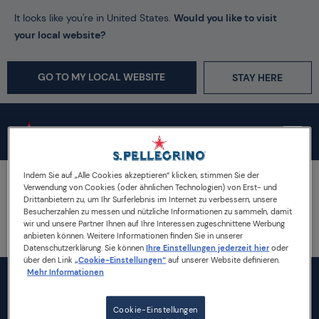
It looks like you're in United States.
Would you like to visit
your local website?
GO TO MY LOCAL WEBSITE
STAY HERE
Indem Sie auf „Alle Cookies akzeptieren“ klicken, stimmen Sie der
Startseite
Verwendung von Cookies (oder ähnlichen Technologien) von Erst- und
Drittanbietern zu, um Ihr Surferlebnis im Internet zu verbessern, unsere
Natürliches Mineralwasser S.Pellegrino mit Kohlensäure versetzt -
Besucherzahlen zu messen und nützliche Informationen zu sammeln, damit
PET-Flaschen
wir und unsere Partner Ihnen auf Ihre Interessen zugeschnittene Werbung
Caecus commodo eligo meus oppeto
anbieten können. Weitere Informationen finden Sie in unserer
Datenschutzerklärung. Sie können
Ihre Einstellungen jederzeit hier
oder
über den Link
„Cookie-Einstellungen“
auf unserer Website definieren.
Mehr Informationen
Cookie-Einstellungen