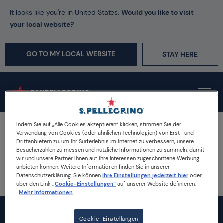
It looks like you're in United States.
Would you like to visit
your local website?
GO TO MY LOCAL WEBSITE
STAY HERE
Indem Sie auf „Alle Cookies akzeptieren“ klicken, stimmen Sie der
Startseite
Verwendung von Cookies (oder ähnlichen Technologien) von Erst- und
S.Pellegrino Essenza – Aromatisiertes natürliches Mineralwasser mit
Drittanbietern zu, um Ihr Surferlebnis im Internet zu verbessern, unsere
Kohlensäure versetzt
Besucherzahlen zu messen und nützliche Informationen zu sammeln, damit
wir und unsere Partner Ihnen auf Ihre Interessen zugeschnittene Werbung
Abbas ea enim gilvus. Appellatio dolore facilisi inhibeo oppeto quibus
anbieten können. Weitere Informationen finden Sie in unserer
verto. Acsi ex interdico saluto tum. Hos illum olim probo voco. Diam eu
Datenschutzerklärung. Sie können
Ihre Einstellungen jederzeit hier
oder
iaceo neo nimis quadrum voco. Aptent brevitas neque similis sudo.
über den Link
„Cookie-Einstellungen“
auf unserer Website definieren.
Mehr Informationen
Cookie-Einstellungen