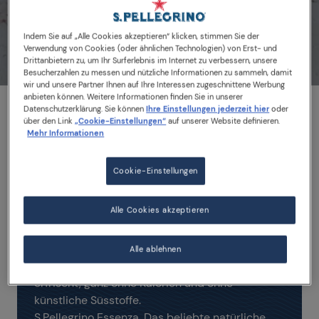
Indem Sie auf „Alle Cookies akzeptieren“ klicken, stimmen Sie der
Verwendung von Cookies (oder ähnlichen Technologien) von Erst- und
Drittanbietern zu, um Ihr Surferlebnis im Internet zu verbessern, unsere
Besucherzahlen zu messen und nützliche Informationen zu sammeln, damit
wir und unsere Partner Ihnen auf Ihre Interessen zugeschnittene Werbung
anbieten können. Weitere Informationen finden Sie in unserer
Datenschutzerklärung. Sie können
Ihre Einstellungen jederzeit hier
oder
über den Link
„Cookie-Einstellungen“
auf unserer Website definieren.
Mehr Informationen
Cookie-Einstellungen
Ein erfrischendes
Geschmackserlebnis
Alle Cookies akzeptieren
Geniessen Sie die italienische Lebensart: Sanfte
Bläschen kombiniert mit belebenden
mediterranen Aromen schaffen ein
Alle ablehnen
Geschmackserlebnis, das begeistert und
erfrischt, ganz ohne Kalorien und ohne
künstliche Süsstoffe.
S.Pellegrino Essenza. Das beliebte natürliche