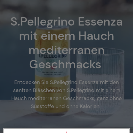
S.Pellegrino Essenza
mit einem Hauch
mediterranen
Geschmacks
Entdecken Sie S.Pellegrino Essenza mit den
sanften Bläschen von S.Pellegrino mit einem
Hauch mediterranen Geschmacks, ganz ohne
Süsstoffe und ohne Kalorien.