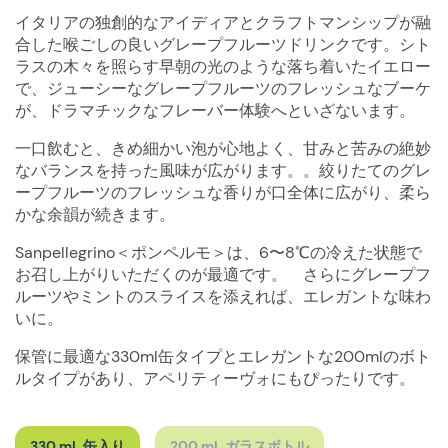
イタリアの独創的なアイディアとクラフトマンシップが融
合した喉ごしの良いグレープフルーツドリンクです。シト
ラスの木々を照らす早朝の光のような落ち着いたイエロー
で、ジューシーなグレープフルーツのフレッシュなブーケ
が、ドラマチックなフレーバー体験へといざないます。
一口飲むと、きめ細かい泡が心地よく、甘みと苦みの絶妙
なバランスを持った風味が広がります。。絞りたてのグレ
ープフルーツのフレッシュな香りが口全体に広がり、柔ら
かな余韻が続きます。
Sanpellegrino＜ポンペルモ＞は、6〜8℃の冷えた状態で
お召し上がりいただくのが最適です。 さらにグレープフ
ルーツやミントのスライスを添えれば、エレガントな味わ
いに。
保管に最適な330ml缶タイプとエレガントな200mlのボト
ルタイプがあり、アペリティーヴォにもぴったりです。
330 mL 缶入り
200 mL ガラスボトル