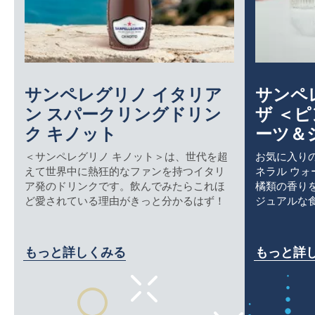
サンペレグリノ イタリア
サンペ
ン スパークリングドリン
ザ ＜
ク キノット
ーツ＆
＜サンペレグリノ キノット＞は、世代を超
お気に入りの
えて世界中に熱狂的なファンを持つイタリ
ネラル ウ
の
ア発のドリンクです。飲んでみたらこれほ
橘類の香り
ど愛されている理由がきっと分かるはず！
ジュアルな
もっと詳しくみる
もっと詳