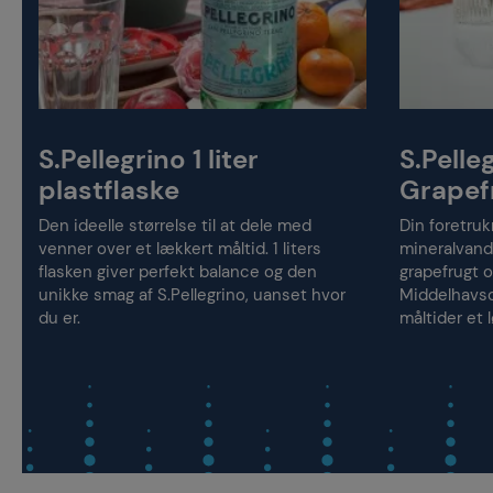
S.Pellegrino 1 liter
S.Pelle
plastflaske
Grapef
Den ideelle størrelse til at dele med
Din foretru
venner over et lækkert måltid. 1 liters
mineralvand
flasken giver perfekt balance og den
grapefrugt o
unikke smag af S.Pellegrino, uanset hvor
Middelhavso
du er.
måltider et l