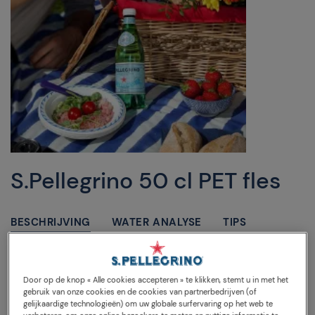
S.Pellegrino 50 cl PET fles
BESCHRIJVING
WATER ANALYSE
TIPS
Plastic fles van 0,5 liter, perfect voor on-the-go, lunch of
bij een tussendoortje.
Door op de knop « Alle cookies accepteren » te klikken, stemt u in met het
gebruik van onze cookies en de cookies van partnerbedrijven (of
gelijkaardige technologieën) om uw globale surfervaring op het web te