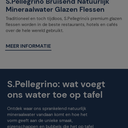
S.Pellegrino Bruisend Natuurlijk
Mineraalwater Glazen Flessen
Traditioneel en toch tijdloos, S.Pellegrino's premium glazen
flessen worden in de beste restaurants, hotels en cafés
over de hele wereld gebruikt.
MEER INFORMATIE
S.Pellegrino: wat voegt
ons water toe op tafel
Ontdek waar ons sprankelend natuurlijk
mineraalwater vandaan komt en hoe het
vorm geeft aan de unieke smaak,
eigenschappen en bubbels die het op tafel