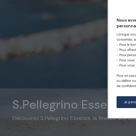
Nous avon
personna
Lorsque vous
consentez, au
- Pour le bo
- Pour effec
- Pour perso
- Pour vous 
- Pour vous 
Pour en savo
ou définir v
de confidenti
S.Pellegrino Essenza, l
Je per
Découvrez S.Pellegrino Essenza, la finesse des bull