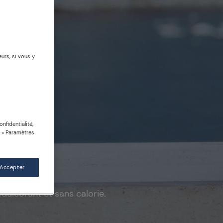
urs, si vous y
nfidentialité,
n « Paramètres
talie
 Accepter
édulcorant et sans calorie.