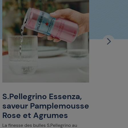
S.Pe
sav
Mel
La fine
délicat
S.Pellegrino Essenza,
l'accor
saveur Pamplemousse
sublime
Rose et Agrumes
La finesse des bulles S.Pellegrino au