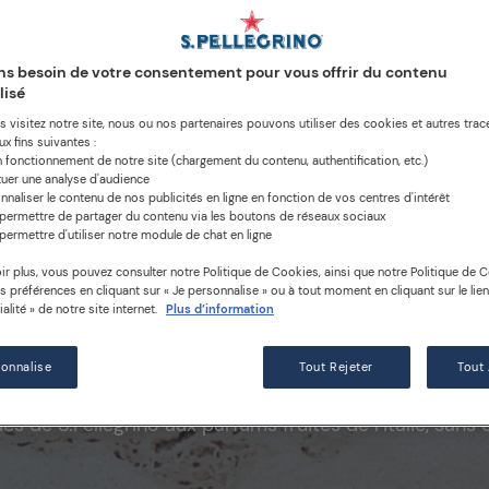
s besoin de votre consentement pour vous offrir du contenu
lisé
 visitez notre site, nous ou nos partenaires pouvons utiliser des cookies et autres trace
x fins suivantes :
n fonctionnement de notre site (chargement du contenu, authentification, etc.)
tuer une analyse d'audience
nnaliser le contenu de nos publicités en ligne en fonction de vos centres d'intérêt
permettre de partager du contenu via les boutons de réseaux sociaux
permettre d'utiliser notre module de chat en ligne
ir plus, vous pouvez consulter notre Politique de Cookies, ainsi que notre Politique de Co
os préférences en cliquant sur « Je personnalise » ou à tout moment en cliquant sur le lie
alité » de notre site internet.
Plus d’information
es parfums fruités de l’I
sonnalise
Tout Rejeter
Tout
es de S.Pellegrino aux parfums fruités de l’Italie, sans 