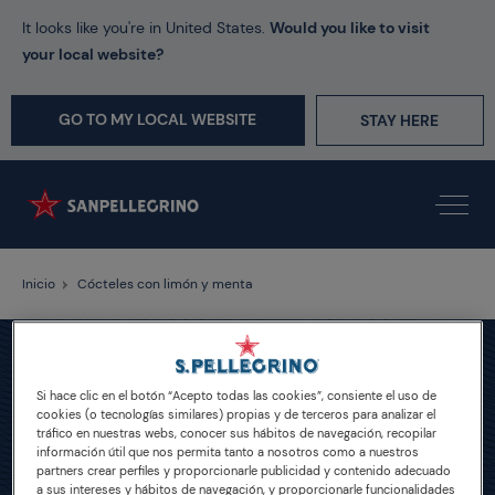
It looks like you're in United States.
Would you like to visit
your local website?
GO TO MY LOCAL WEBSITE
STAY HERE
Inicio
Cócteles con limón y menta
Si hace clic en el botón “Acepto todas las cookies”, consiente el uso de
cookies (o tecnologías similares) propias y de terceros para analizar el
tráfico en nuestras webs, conocer sus hábitos de navegación, recopilar
información útil que nos permita tanto a nosotros como a nuestros
partners crear perfiles y proporcionarle publicidad y contenido adecuado
a sus intereses y hábitos de navegación, y proporcionarle funcionalidades