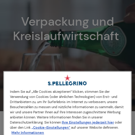
Verpackung und
Kreislaufwirtschaft
Indem Sie auf „Alle Cookies akzeptieren“ klicken, stimmen Sie der
Verwendung von Cookies (oder ähnlichen Technologien) von Erst- und
Drittanbietern zu, um Ihr Surferlebnis im Internet zu verbessern, unsere
Besucherzahlen zu messen und nützliche Informationen zu sammeln, damit
wir und unsere Partner Ihnen auf Ihre Interessen zugeschnittene Werbung
anbieten können. Weitere Informationen finden Sie in unserer
Datenschutzerklärung. Sie können
Ihre Einstellungen jederzeit hier
oder
über den Link
„Cookie-Einstellungen“
auf unserer Website definieren.
Die Verpackung unseres Mineralwassers und unserer
Mehr Informationen