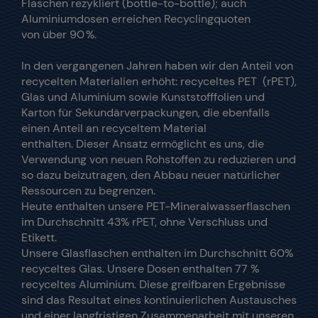
Flaschen rezykliert (bottle-to-bottle); auch
Aluminiumdosen erreichen Recyclingquoten
von über 90 %.
In den vergangenen Jahren haben wir den Anteil von
recycelten Materialien erhöht: recyceltes PET (rPET),
Glas und Aluminium sowie Kunststofffolien und
Karton für Sekundärverpackungen, die ebenfalls
einen Anteil an recyceltem Material
enthalten. Dieser Ansatz ermöglicht es uns, die
Verwendung von neuen Rohstoffen zu reduzieren und
so dazu beizutragen, den Abbau neuer natürlicher
Ressourcen zu begrenzen.
Heute enthalten unsere PET-Mineralwasserflaschen
im Durchschnitt 43% rPET, ohne Verschluss und
Etikett.
Unsere Glasflaschen enthalten im Durchschnitt 60%
recyceltes Glas. Unsere Dosen enthalten 77 %
recyceltes Aluminium. Diese greifbaren Ergebnisse
sind das Resultat eines kontinuierlichen Austausches
und einer langfristigen Zusammenarbeit mit unseren